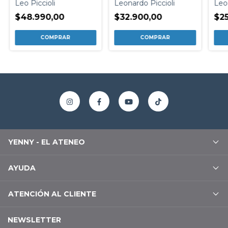
Leo 
Leo Piccioli
Leonardo Piccioli
$25
$48.990,00
$32.900,00
YENNY - EL ATENEO
AYUDA
ATENCIÓN AL CLIENTE
NEWSLETTER