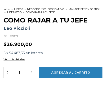
Inicio
>
LIBROS
>
NEGOCIOS Y CS. ECONOMICAS
>
MANAGEMENT Y GESTION
>
LIDERAZGO
>
COMO RAJAR A TU JEFE
COMO RAJAR A TU JEFE
Leo Piccioli
SKU:
745989
$26.900,00
6
x
$4.483,33
sin interés
Ver más detalles
Formato:
LIBROS
Editorial:
Editorial El Ateneo
Encuadernación:
Tapa Blanda
Idioma:
Español
¡Agregá este producto y
Envío gratis
Envío gratis
superando los
tenés envío gratis!
$40.000,00
$40.000,00
ISBN:
9789500217736
¡Agregá este producto y
tenés envío gratis!
N°
Páginas:
144
CAMBIAR CP
Entregas para el CP:
Dimensiones:
22 x 15.5 cm
Fecha Publicación:
05/2026
CALCULAR
Sinópsis