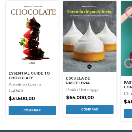
ESSENTIAL GUIDE TO
CHOCOLATE
ESCUELA DE
PAS
PASTELERIA
Anselmo Garcia
CO
Pablo Remaggi
Curado
Chu
$65.000,00
$31.500,00
$4