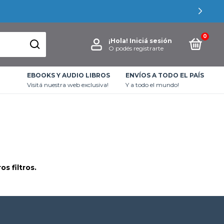
0
¡Hola!
Iniciá sesión
O podés registrarte
EBOOKS Y AUDIO LIBROS
ENVÍOS A TODO EL PAÍS
Visitá nuestra web exclusiva!
Y a todo el mundo!
s filtros.