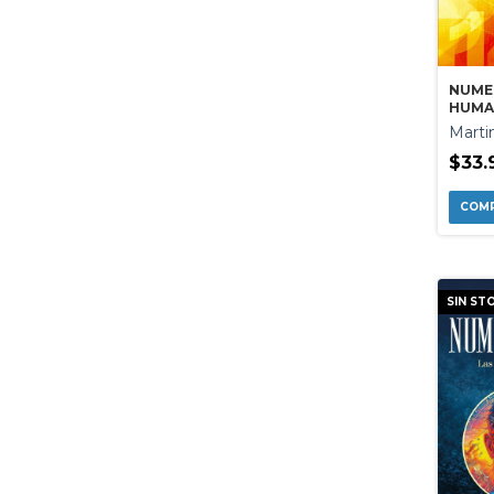
NUME
HUMAN
CAMI
Marti
LIBER
$33.
SIN ST