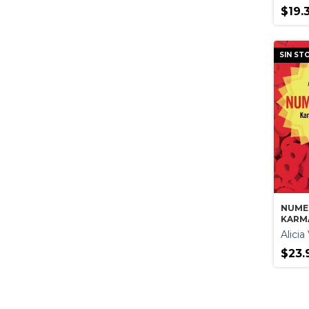
$19.
SIN ST
NUME
KARM
PRED
Alici
$23.