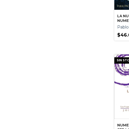
LA N
NUME
Pablo
$46.
SIN ST
NUME