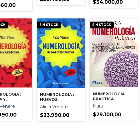
$34.000,00
360,00
OCK
SIN STOCK
SIN STOCK
NUMEROLOGIA
ROLOGIA :
NUMEROLOGIA :
PRACTICA
A Y
NUEVOS
ICCION
CONOCIMIENTOS
Hara
a Venere
Alicia Venere
$29.100,00
990,00
$23.990,00