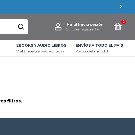
UCURSALES
0
¡Hola!
Iniciá sesión
O podés registrarte
EBOOKS Y AUDIO LIBROS
ENVÍOS A TODO EL PAÍS
Visitá nuestra web exclusiva!
Y a todo el mundo!
s filtros.