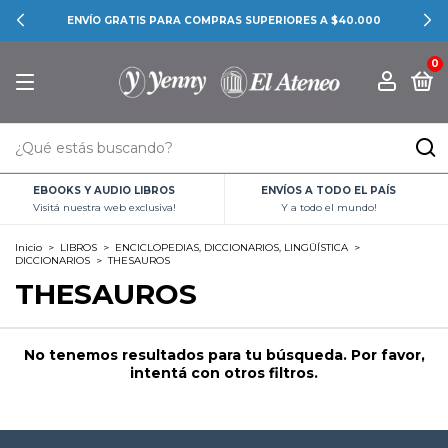
ENVÍO GRATIS PARA COMPRAS SUPERIORES A $40.000
0
EBOOKS Y AUDIO LIBROS
ENVÍOS A TODO EL PAÍS
Visitá nuestra web exclusiva!
Y a todo el mundo!
Inicio
>
LIBROS
>
ENCICLOPEDIAS, DICCIONARIOS, LINGÜÍSTICA
>
DICCIONARIOS
>
THESAUROS
THESAUROS
No tenemos resultados para tu búsqueda. Por favor,
intentá con otros filtros.