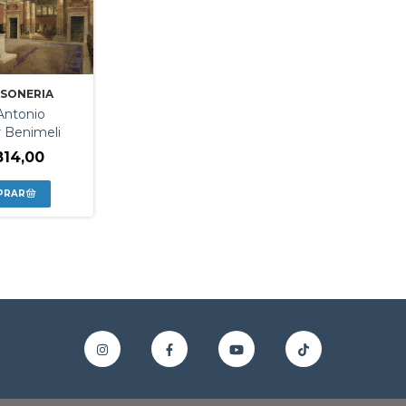
ASONERIA
Antonio
r Benimeli
814,00