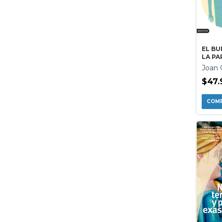
EL BU
LA PA
Joan 
$47.