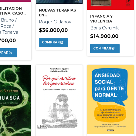
ILITACION
NUEVAS TERAPIAS
TIVA. CASOS
EN
INFANCIA Y
COS.
 Bruno /
CONSTELACIONES
VIOLENCIA
Roger G. Janov
FAMILIARES
 Roca /
Boris Cyrulnik
$36.800,00
 Torralva
$14.900,00
700,00