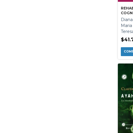
REHAB
COGNI
CLINI
Diana
Maria
Teresa
$41.