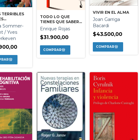
VIVIR EN EL ALMA
 TERRIBLES
TODO LO QUE
Joan Garriga
ES
TIENES QUE SABER
PERADOS
Bacardi
ia Sommer-
SOBRE LA VIDA
Enrique Rojas
t / Yves
$43.500,00
$31.900,00
erkeven
900,00