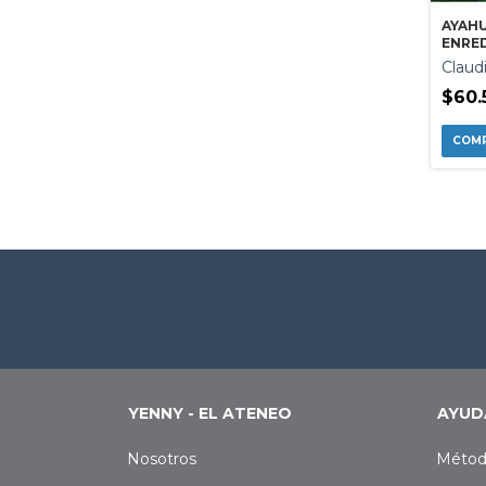
AYAH
ENRE
RIO D
Claud
$60.
YENNY - EL ATENEO
AYUD
Nosotros
Métod