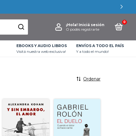
0
¡Hola!
Iniciá sesión
O podés registrarte
EBOOKS Y AUDIO LIBROS
ENVÍOS A TODO EL PAÍS
Visitá nuestra web exclusiva!
Y a todo el mundo!
Ordenar