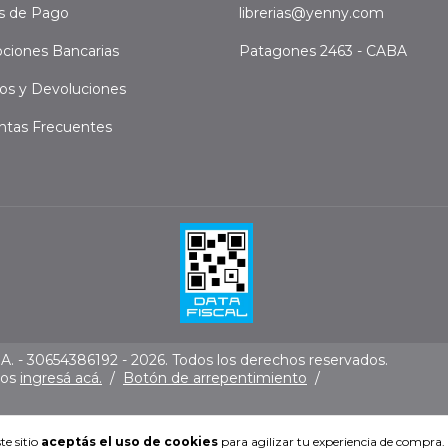
s de Pago
librerias@yenny.com
ciones Bancarias
Patagones 2463 - CABA
os y Devoluciones
ntas Frecuentes
. - 30654386192 - 2026. Todos los derechos reservados.
mos
ingresá acá.
/
Botón de arrepentimiento
/
te sitio
aceptás el uso de cookies
para agilizar tu experiencia de compra.