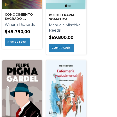
CONOCIMIENTO
PSICOTERAPIA
SAGRADO .
SOMATICA
PSICODELICOS Y
William Richards
Manuela Mischke -
EXPERIENCIA
Reeds
RELIGIOSA
$49.790,00
$59.800,00