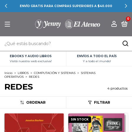
ENVÍO GRATIS PARA COMPRAS SUPERIORES A $40.000
0
EBOOKS Y AUDIO LIBROS
ENVÍOS A TODO EL PAÍS
Visitá nuestra web exclusiva!
Y a todo el mundo!
Inicio
>
LIBROS
>
COMPUTACIÓN Y SISTEMAS
>
SISTEMAS
OPERATIVOS
>
REDES
REDES
4 productos
ORDENAR
FILTRAR
SIN STOCK