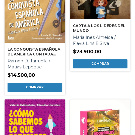
CARTA A LOS LIDERES DEL
MUNDO
Maria Ines Almeida /
Flavia Lins E Silva
LA CONQUISTA ESPAÑOLA
$23.900,00
DE AMERICA CONTADA
PARA NIÑOS
Ramon D. Tarruella /
Matias Lepegue
$14.500,00