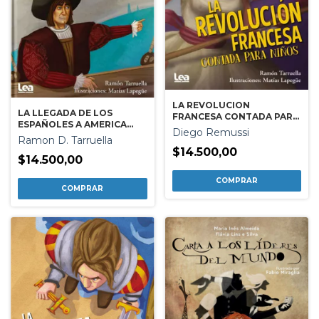
LA REVOLUCION
LA LLEGADA DE LOS
FRANCESA CONTADA PARA
ESPAÑOLES A AMERICA
NIÑOS
Diego Remussi
CONTADA PARA NIÑOS
Ramon D. Tarruella
$14.500,00
$14.500,00