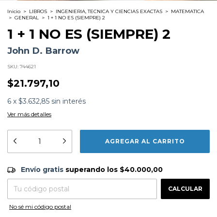
Inicio
>
LIBROS
>
INGENIERIA, TECNICA Y CIENCIAS EXACTAS
>
MATEMATICA
>
GENERAL
>
1 + 1 NO ES (SIEMPRE) 2
1 + 1 NO ES (SIEMPRE) 2
John D. Barrow
SKU:
744621
$21.797,10
6
x
$3.632,85
sin interés
Ver más detalles
Formato:
LIBROS
Editorial:
Alianza
Encuadernación:
Tapa Blanda
Idioma:
Español
Envío gratis
$40.000,00
Envío gratis
superando los
$40.000,00
ISBN:
9788411480451
N°
Páginas:
144
CAMBIAR CP
Entregas para el CP:
Dimensiones:
18 x 12 cm
CALCULAR
Fecha Publicación:
04/2026
No sé mi código postal
Sinópsis