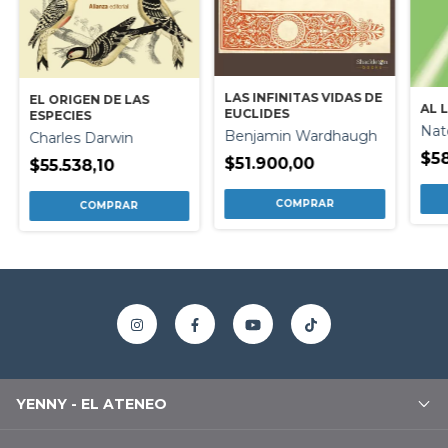
LAS INFINITAS VIDAS DE
EL ORIGEN DE LAS
AL L
EUCLIDES
ESPECIES
Nate
Benjamin Wardhaugh
Charles Darwin
$5
$51.900,00
$55.538,10
YENNY - EL ATENEO