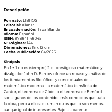
En 1 + 1 no es (siempre) 2, el prestigioso matemático y
divulgador John D. Barrow ofrece un repaso y análisis de
Descripción
los fundamentos filosóficos y conceptuales de la
matemática moderna. La matemática transfinita de
Cantor, el teorema de Gödel o el teorema de Benford
son algunos de los contenidos más conocidos que trata
la obra, pero a ellos se suman otros que lo son menos,
aunque igual de interesantes. Bajo la aparente
simplicidad de la fórmula 1+1=2 se ocultan numerosas y
variadas posibilidades que Barrow nos descubre, no
siendo la menor de ellas que modelos así de simples,
como la aritmética, son tan ricos y poderosos que
revelan la estructura misma del universo.