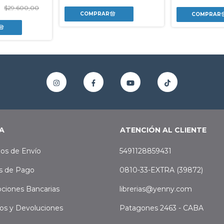
0
$29.600,00
A
ATENCIÓN AL CLIENTE
os de Envío
5491128859431
s de Pago
0810-33-EXTRA (39872)
ciones Bancarias
librerias@yenny.com
os y Devoluciones
Patagones 2463 - CABA