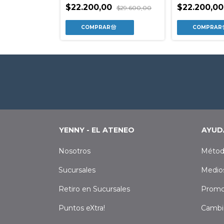
0
$22.200,00
$22.200,0
$29.600,00
$29.600,00
YENNY - EL ATENEO
AYUD
Nosotros
Métod
Sucursales
Medio
Retiro en Sucursales
Promo
Puntos eXtra!
Cambi