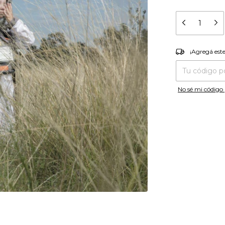
¡Agregá es
¡Agregá est
Entregas para el
No sé mi código 