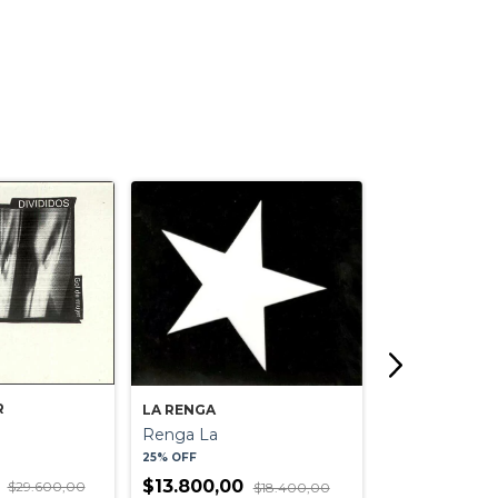
R
LA RENGA
Renga La
TODO X UN P
25% OFF
Las Pelotas
0
$13.800,00
$29.600,00
$18.400,00