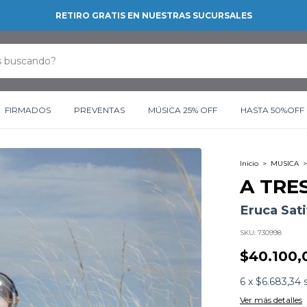
RETIRO GRATIS EN NUESTRAS SUCURSALES
FIRMADOS
PREVENTAS
MÚSICA 25% OFF
HASTA 50%OFF
Inicio
>
MUSICA
>
A TRE
Eruca Sat
SKU:
730998
$40.100,
6
x
$6.683,34
Ver más detalles