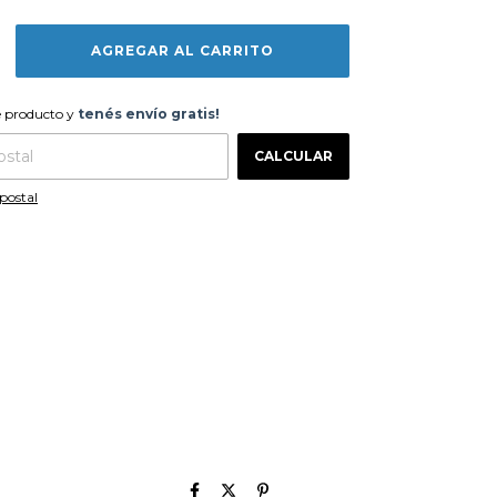
te producto y
tenés envío gratis!
e producto y
tenés envío gratis!
CAMBIAR CP
 CP:
CALCULAR
postal