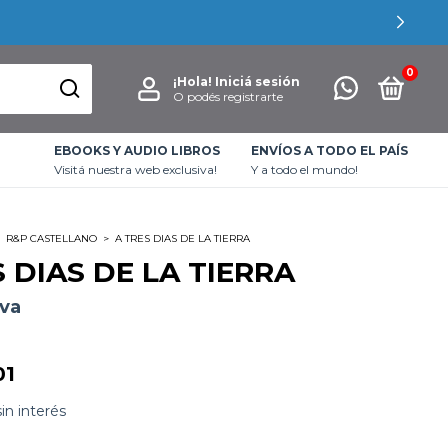
0
¡Hola!
Iniciá sesión
O podés registrarte
EBOOKS Y AUDIO LIBROS
ENVÍOS A TODO EL PAÍS
Visitá nuestra web exclusiva!
Y a todo el mundo!
R&P CASTELLANO
>
A TRES DIAS DE LA TIERRA
S DIAS DE LA TIERRA
iva
01
sin interés