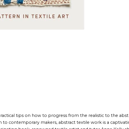
 on how to progress from the realistic to the abstract within
rary makers, abstract textile work is a captivating art form
ook, renowned textile artist and tutor Anne Kelly shows you how
experimentation and process. From shapes, colors, and surface
 armed with everything you need to make and experience your own
he author illustrate the themes and techniques in the book.
rary artists and makers, such as Sarah Z. Short, Lorna Crane,
Nature to Abstract: Getting Started¿ ¿ 'Shapes and Color:
ia¿ ¿ ¿Capturing Emotion¿ ¿ ¿Playing and Process: Materials
s suitable for all ages and abilities, from students to
 inspiration into their textile practice.