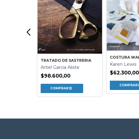
COSTURA WAB
TRATADO DE SASTRERIA
Karen Lewis
Artiel Garcia Aliste
AR UNA
$62.300,0
DE MODA
$98.600,00
ia Palazio
0