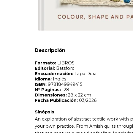
Formato:
LIBROS
Editorial:
Batsford
Encuadernación:
Tapa Dura
Idioma:
Inglés
ISBN:
9781849949415
N°
Páginas:
128
Dimensiones:
28 x 22 cm
Fecha Publicación:
03/2026
Sinópsis
Descripción
An exploration of abstract textile work with practical tips
your own practice. From Amish quilts through to contempo
that can capture a mood or feeling. In this fascinating b
to incorporate the abstract into your own work through 
patterns to line art and textile influences, you will be
personal responses to the theme. Beautiful artworks by t
There are also contributions from other exciting contempo
Iain Perry, and Helen Banzhaf. Chapters include: ¿ ¿From 
Midcentury Influences¿ ¿ ¿Surface Pattern and Mixing Med
and Experimentation.¿ This fascinating and evocative book i
experienced practitioners, or anybody seeking to inject new