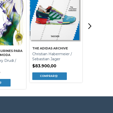
THE ADIDAS ARCHIVE
EL LIBRO DE 
GURINES PARA
MERCHANT AN
Christian Habermeier /
E MODA
Carolyn N.k.
Sebastian Jager
ky Drudi /
$62.900,00
$83.900,00
0