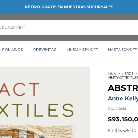
RETIRO GRATIS EN NUESTRAS SUCURSALES
FIRMADOS
PREVENTAS
MÚSICA 25% OFF
HASTA 50%OFF
Inicio
>
LIBROS
>
ABSTRACT TEXTILE
ABSTR
Anne Kell
SKU:
742683
$93.150,
6
x
$15.525,00