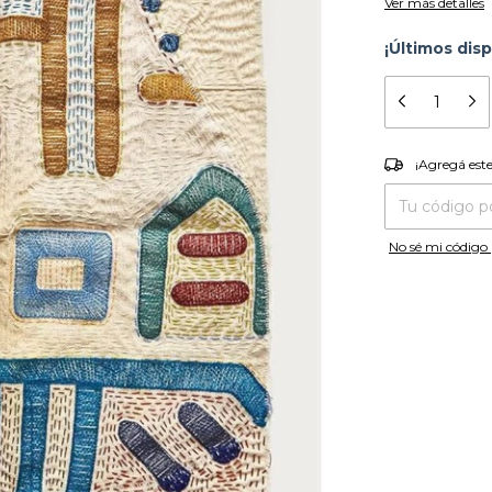
Ver más detalles
¡Últimos disp
¡Agregá es
¡Agregá est
Entregas para el
No sé mi código 