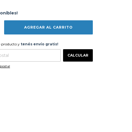
onibles!
te producto y
tenés envío gratis!
e producto y
tenés envío gratis!
CAMBIAR CP
 CP:
CALCULAR
postal