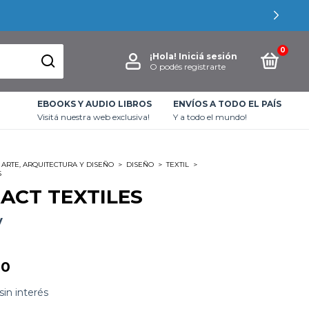
0
¡Hola!
Iniciá sesión
O podés registrarte
EBOOKS Y AUDIO LIBROS
ENVÍOS A TODO EL PAÍS
Visitá nuestra web exclusiva!
Y a todo el mundo!
ARTE, ARQUITECTURA Y DISEÑO
>
DISEÑO
>
TEXTIL
>
S
ACT TEXTILES
y
00
sin interés