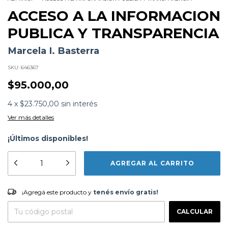
ACCESO A LA INFORMACION
PUBLICA Y TRANSPARENCIA
Marcela I. Basterra
SKU:
646367
$95.000,00
4
x
$23.750,00
sin interés
Ver más detalles
¡Últimos disponibles!
Formato:
LIBROS
Editorial:
Astrea
Encuadernación:
Tapa Blanda
Idioma:
Español
¡Agregá este producto y
tenés envío gratis!
ISBN:
9789877062069
¡Agregá este producto y
tenés envío gratis!
N°
Páginas:
376
CAMBIAR CP
Entregas para el CP:
Dimensiones:
22.5 x 15.5 cm
CALCULAR
Fecha Publicación:
03/2018