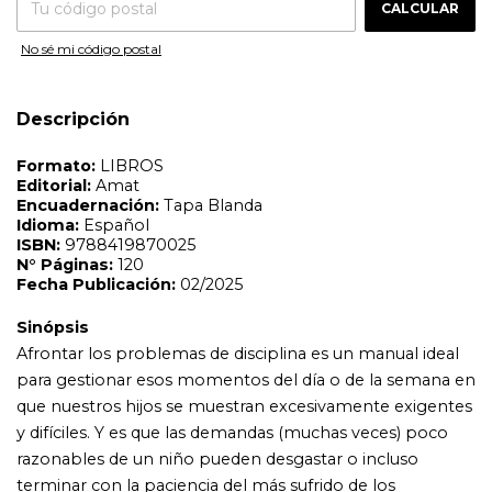
CALCULAR
Sinópsis
Afrontar los problemas de disciplina es un manual ideal
No sé mi código postal
para gestionar esos momentos del día o de la semana en
que nuestros hijos se muestran excesivamente exigentes
y difíciles. Y es que las demandas (muchas veces) poco
Descripción
razonables de un niño pueden desgastar o incluso
terminar con la paciencia del más sufrido de los
padres.Criar a nuestros hijos en la sociedad actual es muy
diferente a cómo era hacerlo en la época de nuestros
padres. Y está claro que las viejas reglas,por obsoletas, ya
no funcionan en la actualidad.Pero muchos padres y
madres no tienen herramientas para abordar ciertas
conductas de sus hijos, de modo que cuando se
producen comportamientos reprobables,
automáticamente activan mecanismos de corrección
propios de otras épocas. Sin embargo, la línea entre
aplicar disciplina a la antigua usanza y el abuso es muy
delgada, y cruzarla es un riesgo que debemos evitar a
toda costa.Entonces, ¿qué debemos hacer?, ¿cómo hay
que actuar ante ciertas conductas difíciles o disruptivas?
Afrontar los problemas de disciplina ofrece consejos
sensatos sobre cómo gestionar las rabietas, cómo