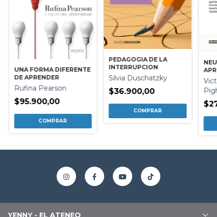
PEDAGOGIA DE LA
NEU
INTERRUPCION
UNA FORMA DIFERENTE
APR
DE APRENDER
Silvia Duschatzky
Vict
Rufina Pearson
Pig
$36.900,00
$95.900,00
$27
YENNY - EL ATENEO