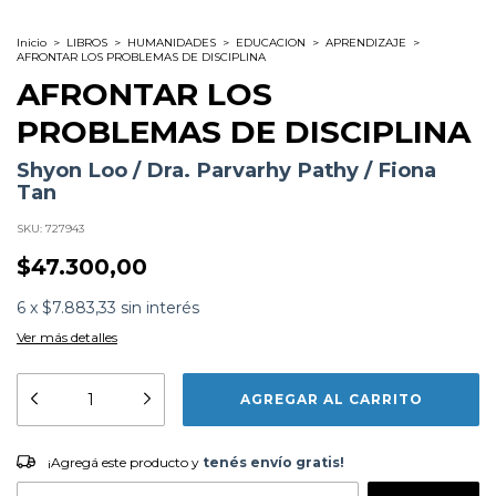
Inicio
>
LIBROS
>
HUMANIDADES
>
EDUCACION
>
APRENDIZAJE
>
AFRONTAR LOS PROBLEMAS DE DISCIPLINA
AFRONTAR LOS
PROBLEMAS DE DISCIPLINA
Shyon Loo / Dra. Parvarhy Pathy / Fiona
Tan
SKU:
727943
$47.300,00
6
x
$7.883,33
sin interés
Ver más detalles
Formato:
LIBROS
Editorial:
Amat
Encuadernación:
Tapa Blanda
Idioma:
Español
¡Agregá este producto y
tenés envío gratis!
ISBN:
9788419870025
¡Agregá este producto y
tenés envío gratis!
N°
Páginas:
120
Fecha Publicación:
02/2025
CAMBIAR CP
Entregas para el CP: