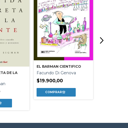
JOAQUIN FAR
CIENCIA Y ART
Varios Autore
EL BARMAN CIENTIFICO
$70.000,00
Facundo Di Genova
ETA DE LA
$19.900,00
man
0