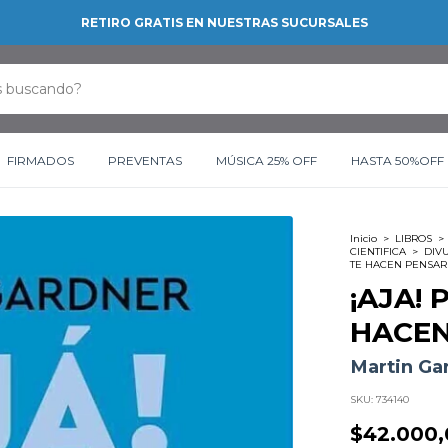
RETIRO GRATIS EN NUESTRAS SUCURSALES
FIRMADOS
PREVENTAS
MÚSICA 25% OFF
HASTA 50%OFF
Inicio
>
LIBROS
>
CIENTIFICA
>
DIVU
TE HACEN PENSAR
¡AJA!
HACEN
Martin Ga
SKU:
734140
$42.000,