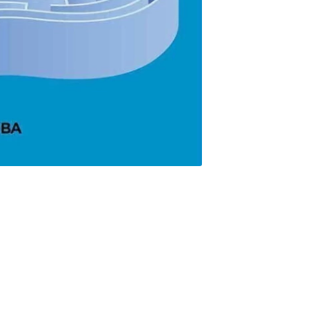
rtara tu mente y la volvera mucho mas agil. ´La contribucion
nica´. Noam Chomsky Un libro para aprender, asombrarse y
s buenos trucos de magia, las paradojas sorprenden y despiertan
erencia de los magos, al matematico Martin Gardner le
muy entretenida. Un divulgador brillante y un libro revelador
a resolver problemas. Una lectura entretenida y divertida para
 que se acercan por primera vez a las matematicas recreativas.