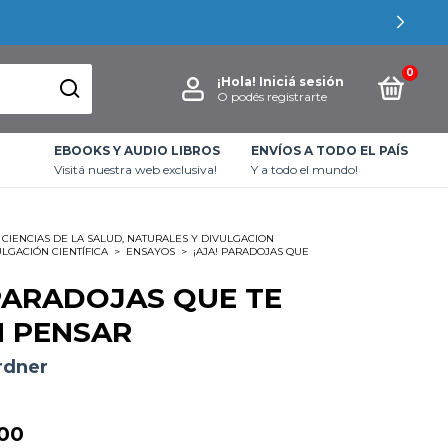
0
¡Hola!
Iniciá sesión
O podés registrarte
EBOOKS Y AUDIO LIBROS
ENVÍOS A TODO EL PAÍS
Visitá nuestra web exclusiva!
Y a todo el mundo!
CIENCIAS DE LA SALUD, NATURALES Y DIVULGACION
LGACIÓN CIENTÍFICA
>
ENSAYOS
>
¡AJA! PARADOJAS QUE
 PARADOJAS QUE TE
 PENSAR
rdner
00