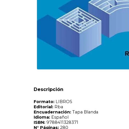
Formato:
LIBROS
Editorial:
Rba
Encuadernación:
Tapa Blanda
Idioma:
Español
ISBN:
9788411328371
N°
Páginas:
280
Fecha Publicación:
08/2025
Sinópsis
¿Que pueden descubrirnos las paradojasr Este libro despe
de Gardner a la cultura intelectual contemporanea es u
Descripción
divertirse a traves de las paradojas matematicas. Como lo
la curiosidad por saber como funcionan. Por suerte, a dif
encantaba desvelar los secretos de una forma didactica y 
para activar el pensamiento y desarrollar la habilidad par
ninos y jovenes y una buena introduccion para los adultos