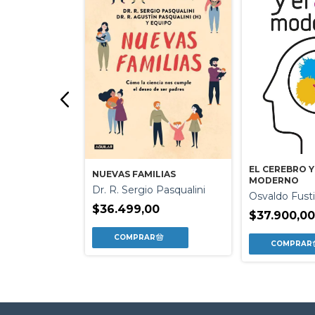
EL CEREBRO Y
NUEVAS FAMILIAS
PALACIOS
MODERNO
Dr. R. Sergio Pasqualini
lombek
Osvaldo Fust
$36.499,00
0
$37.900,0