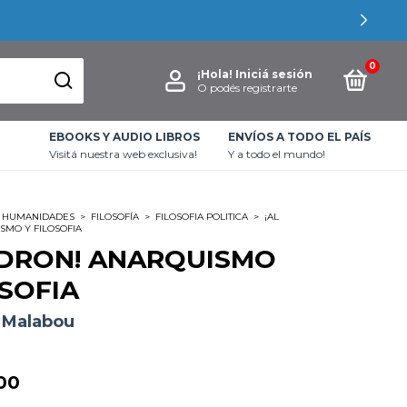
0
¡Hola!
Iniciá sesión
O podés registrarte
EBOOKS Y AUDIO LIBROS
ENVÍOS A TODO EL PAÍS
Visitá nuestra web exclusiva!
Y a todo el mundo!
HUMANIDADES
>
FILOSOFÍA
>
FILOSOFIA POLITICA
>
¡AL
SMO Y FILOSOFIA
ADRON! ANARQUISMO
OSOFIA
 Malabou
00