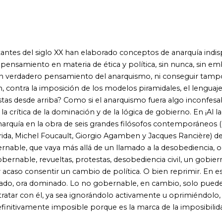
Foucault, Giorgio Agamben y Jacques Rancière) desbloqueando
a más allá de un llamado a la desobediencia, o de una crítica
evueltas, protestas, desobediencia civil, un gobierno puede
tir un cambio de política. O bien reprimir. En ese sentido, lo
minado. Lo no gobernable, en cambio, solo puede ser
l, ya sea ignorándolo activamente u oprimiéndolo, aplastándolo y
 imposible porque es la marca de la imposibilidad y el fracaso