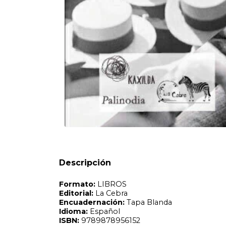
Formato:
LIBROS
Editorial:
La Cebra
Encuadernación:
Tapa Blanda
Idioma:
Español
ISBN:
9789878956152
N°
Páginas:
344
Dimensiones:
22 x 14 cm
Fecha Publicación:
06/2023
Sinópsis
¿Por qué algunos de los filósofos más importantes del s
Descripción
comprender la situación contemporánea del pensamiento e
reconocerse como anarquistas, ni movilizar un verdadero
lógica de gobierno, a pesar de que adoptaban, contra la i
la superficie, los pliegues y la derrota de las vistas desd
que ocultar aún cuando se le roba lo esencial: la crítica de
Catherine Malabou explora el concepto de anarquía en la