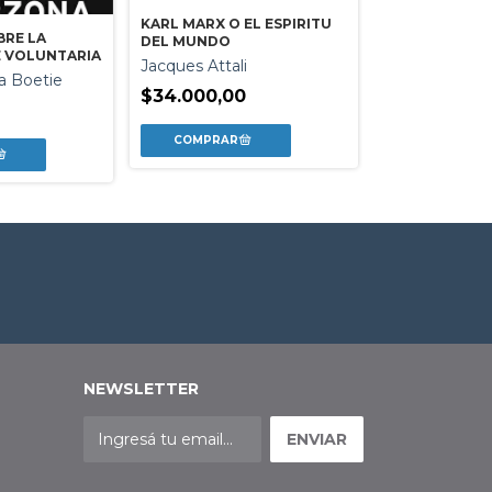
KARL MARX O EL ESPIRITU
BRE LA
DEL MUNDO
EL PANICO PO
 VOLUNTARIA
Jacques Attali
Philippe Laco
a Boetie
$34.000,00
Jean Luc Nan
$10.500,00
NEWSLETTER