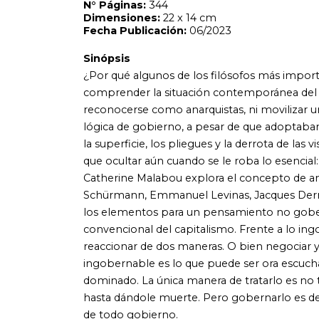
Schürmann, Emmanuel Levinas, Jacques Derrida, Michel 
los elementos para un pensamiento no gobernable, que vay
convencional del capitalismo. Frente a lo ingobernable, r
reaccionar de dos maneras. O bien negociar y acaso consen
ingobernable es lo que puede ser ora escuchado, ora do
dominado. La única manera de tratarlo es no tratar con é
hasta dándole muerte. Pero gobernarlo es definitivamente
de todo gobierno.