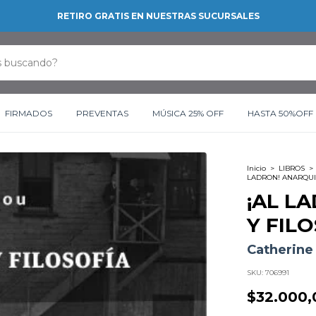
RETIRO GRATIS EN NUESTRAS SUCURSALES
FIRMADOS
PREVENTAS
MÚSICA 25% OFF
HASTA 50%OFF
Inicio
>
LIBROS
>
LADRON! ANARQUI
¡AL L
Y FIL
Catherine
SKU:
706991
$32.000,