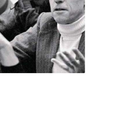
iglo XX han elaborado conceptos de anarquía indispensables para
n materia de ética y política, sin nunca, sin embargo,
 pensamiento del anarquismo, ni conseguir tampoco destituir la
mposición de los modelos piramidales, el lenguaje geográfico de
e arriba? Como si el anarquismo fuera algo inconfesable, que habría
 la dominación y de la lógica de gobierno. En ¡Al ladrón!
 obra de seis grandes filósofos contemporáneos (Reiner