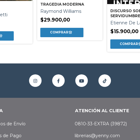
TRAGEDIA MODERNA
DISCURSO SO
Raymond Williams
etti
SERVIDUMBRE
$29.900,00
Etienne De L
$15.900,00
A
ATENCIÓN AL CLIENTE
os de Envío
0810-33-EXTRA (39872)
s de Pago
librerias@yenny.com