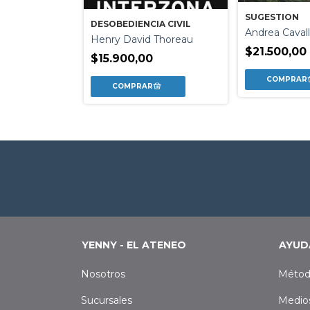
SUGESTION
DESOBEDIENCIA CIVIL
NIA
Andrea Cavall
Henry David Thoreau
Cabezas
$21.500,00
$15.900,00
0
YENNY - EL ATENEO
AYUD
Nosotros
Métod
Sucursales
Medio