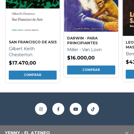
DARWIN - PARA
SAN FRANCISCO DE ASIS
LEO
PRINCIPIANTES
MA
Gilbert Keith
Miller - Van Loon
Ber
Chesterton
$16.000,00
$4
$17.470,00
YENNY - EL ATENEO