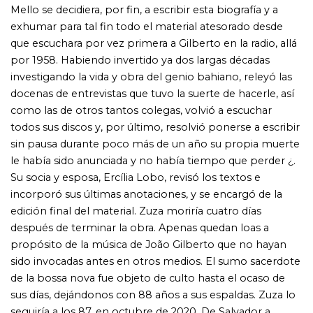
sido invocadas antes en otros medios. El sumo sacerdote
de la bossa nova fue objeto de culto hasta el ocaso de
sus días, dejándonos con 88 años a sus espaldas. Zuza lo
seguiría a los 87, en octubre de 2020. De Salvador a
Tokio, pasando por Nueva York, Río de Janeiro y Ciudad
de México, vuelven a la vida los estudios, teatros, bares,
clubs y festivales por donde pululara el artista, y donde
nos reencontramos con las voces de los compositores,
arreglistas, intérpretes, productores, periodistas, técnicos
y empresarios que se cruzaron en su camino.