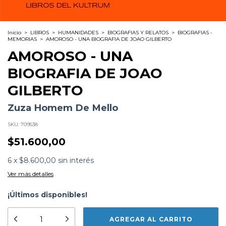
Inicio
>
LIBROS
>
HUMANIDADES
>
BIOGRAFIAS Y RELATOS
>
BIOGRAFIAS -
MEMORIAS
>
AMOROSO - UNA BIOGRAFIA DE JOAO GILBERTO
AMOROSO - UNA
BIOGRAFIA DE JOAO
GILBERTO
Zuza Homem De Mello
SKU:
709538
$51.600,00
6
x
$8.600,00
sin interés
Ver más detalles
¡Últimos disponibles!
Formato:
LIBROS
Editorial:
Kultrum
Encuadernación:
Tapa Blanda