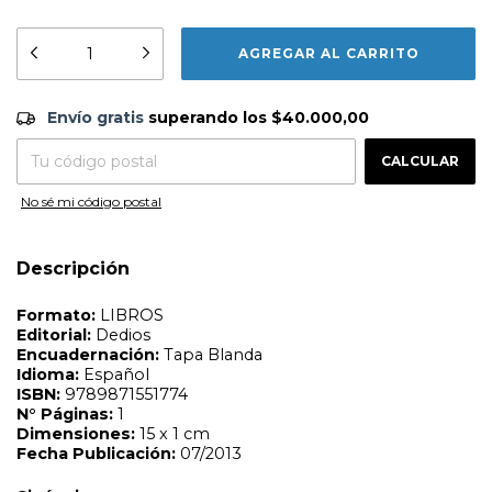
Formato:
LIBROS
Editorial:
Dedios
Encuadernación:
Tapa Blanda
Idioma:
Español
ISBN:
9789871551774
N°
Páginas:
1
Envío gratis
$40.000,00
Dimensiones:
15 x 1 cm
Envío gratis
superando los
$40.000,00
Fecha Publicación:
07/2013
CAMBIAR CP
Entregas para el CP:
CALCULAR
Sinópsis
No sé mi código postal
Descripción