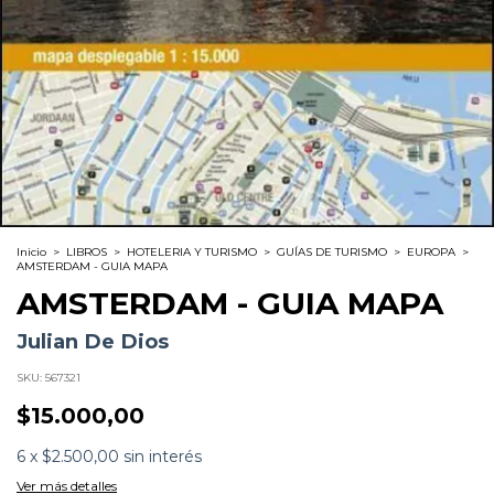
Inicio
>
LIBROS
>
HOTELERIA Y TURISMO
>
GUÍAS DE TURISMO
>
EUROPA
>
AMSTERDAM - GUIA MAPA
AMSTERDAM - GUIA MAPA
Julian De Dios
SKU:
567321
$15.000,00
6
x
$2.500,00
sin interés
Ver más detalles