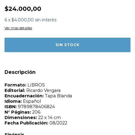
$24.000,00
6
x
$4.000,00
sin interés
Formato:
LIBROS
Ver más detalles
Editorial:
Ricardo Vergara
Encuadernación:
Tapa Blanda
Idioma:
Español
ISBN:
9789878406824
N°
Páginas:
206
Dimensiones:
22 x 14 cm
Fecha Publicación:
08/2022
Sinópsis
Descripción
Una compilacion de prestigiosos colegas que al igual que
Winnicott se aventuraron a ponder cuerpo y alma en sus
praxis cotidiana.