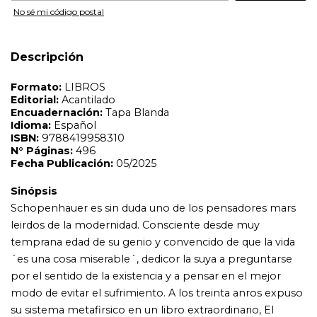
Sinópsis
No sé mi código postal
Schopenhauer es sin duda uno de los pensadores mars
leirdos de la modernidad. Consciente desde muy
temprana edad de su genio y convencido de que la vida
Descripción
´es una cosa miserable´, dedicor la suya a preguntarse
por el sentido de la existencia y a pensar en el mejor
modo de evitar el sufrimiento. A los treinta anros expuso
su sistema metafirsico en un libro extraordinario, El
mundo como voluntad y representaciorn, pese a lo cual
el medio acadermico y el purblico culto de su erpoca lo
ignoraron durante dercadas, mientras Fichte, Hegel o
Schelling se consagraban. La obra magna del filorsofo
pesimista tardor mucho tiempo en ser reconocida, pero
cuando lo fue, al final de su vida, cosechor un erxito
imperecedero. Contemporarneo de Goethe y
Napoleorn, Schopenhauer viajor por Europa, se sintior
cosmopolita desde joven y aprendior a pensar desde la
experiencia. Moreno Claros, con profundo conocimiento
y comprensiorn de la vida y la obra del filorsofo, nos
ofrece una semblanza instructiva y amena de las
complejidades de un pensador que ha fascinado a
autores tan diversos como Nietzsche, Tolstori, Proust,
Mann, Zweig, Wittgenstein o Borges.