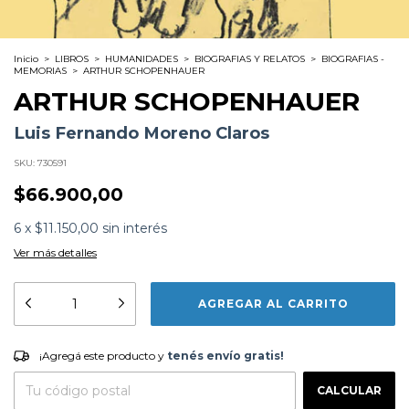
Inicio
>
LIBROS
>
HUMANIDADES
>
BIOGRAFIAS Y RELATOS
>
BIOGRAFIAS -
MEMORIAS
>
ARTHUR SCHOPENHAUER
ARTHUR SCHOPENHAUER
Luis Fernando Moreno Claros
SKU:
730591
$66.900,00
6
x
$11.150,00
sin interés
Ver más detalles
Formato:
LIBROS
Editorial:
Acantilado
Encuadernación:
Tapa Blanda
Idioma:
Español
¡Agregá este producto y
tenés envío gratis!
ISBN:
9788419958310
¡Agregá este producto y
tenés envío gratis!
N°
Páginas:
496
CAMBIAR CP
Entregas para el CP:
Fecha Publicación:
05/2025
CALCULAR