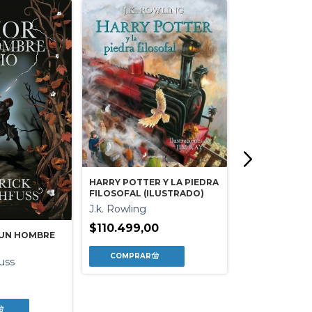
HARRY POTTER Y LA PIEDRA
FILOSOFAL (ILUSTRADO)
J.k. Rowling
$110.499,00
 UN HOMBRE
DIAS DEL FUE
uss
DE LOS CONF.
Liliana Bodoc
$51.999,00