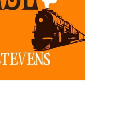
 Daisy emprenden un VIAJE por Europa a bordo del
una CONDICIÓN: nada de MISTERIOS ni de meterse en LÍOS.
erta en su compartimento, el asesino se ha esfumado, igual que
 de primera clase parece que se esconde un ESPÍA...
 DETECTIVES se pondrá en marcha para resolver este nuevo