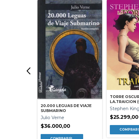
TORRE OSCUR
A CORTE DEL
LA.TRAICION 
20.000 LEGUAS DE VIAJE
Stephen Kin
ris
SUBMARINO
$25.299,00
0
Julio Verne
$36.000,00