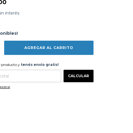
00
sin interés
onibles!
te producto y
tenés envío gratis!
e producto y
tenés envío gratis!
CAMBIAR CP
 CP:
CALCULAR
postal