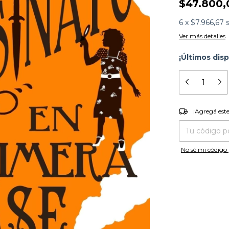
$47.800,
6
x
$7.966,67
Ver más detalles
¡Últimos disp
¡Agregá es
¡Agregá est
Entregas para el
No sé mi código 