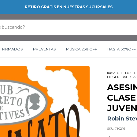
RETIRO GRATIS EN NUESTRAS SUCURSALES
FIRMADOS
PREVENTAS
MÚSICA 25% OFF
HASTA 50%OFF
Inicio
>
LIBROS
>
EN GENERAL
>
A
ASESI
CLASE
JUVEN
Robin Ste
SKU:
730216