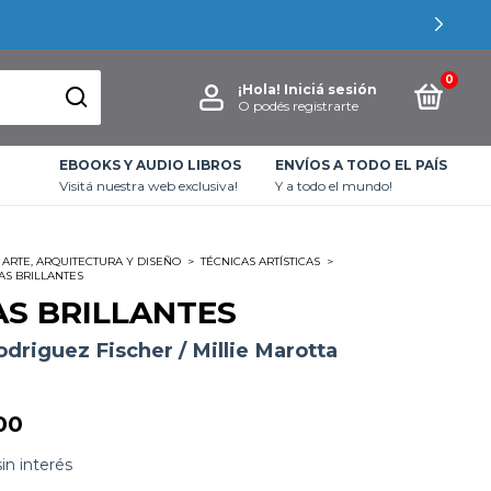
0
¡Hola!
Iniciá sesión
O podés registrarte
EBOOKS Y AUDIO LIBROS
ENVÍOS A TODO EL PAÍS
Visitá nuestra web exclusiva!
Y a todo el mundo!
ARTE, ARQUITECTURA Y DISEÑO
>
TÉCNICAS ARTÍSTICAS
>
AS BRILLANTES
AS BRILLANTES
odriguez Fischer / Millie Marotta
00
sin interés