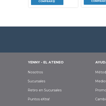
0
YENNY - EL ATENEO
AYUD
Nosotros
Métod
Sucursales
Medio
Retiro en Sucursales
Promo
Puntos eXtra!
Cambi