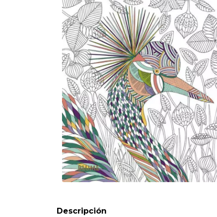
Formato:
LIBROS
Editorial:
Blume
Encuadernación:
Tapa Blanda
Idioma:
Español
ISBN:
9788417757885
N°
Páginas:
128
Fecha Publicación:
02/2024
Descripción
Sinópsis