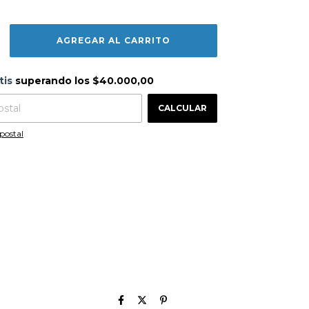
s
$40.000,00
tis
superando los
$40.000,00
CAMBIAR CP
 CP:
CALCULAR
postal