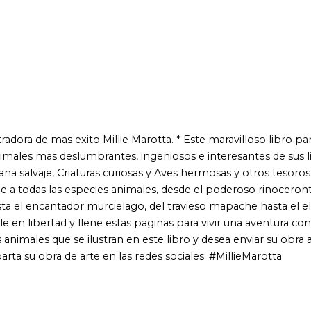
as exito Millie Marotta. * Este maravilloso libro para colorear de
 deslumbrantes, ingeniosos e interesantes de sus libros: El reino
Criaturas curiosas y Aves hermosas y otros tesoros de los arboles.
as especies animales, desde el poderoso rinoceronte hasta el
ntador murcielago, del travieso mapache hasta el elegante lobo
 y llene estas paginas para vivir una aventura con las bestias
 se ilustran en este libro y desea enviar su obra a las galerias de
de arte en las redes sociales: #MillieMarotta