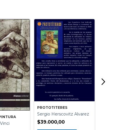
ESCAPADA A L
Millie Marotta 
Rodriguez Fis
PROTOTITERES
$36.900,00
Sergio Herscovitz Alvarez
PINTURA
$39.000,00
Vinci