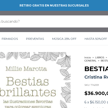
RETIRO GRATIS EN NUESTRAS SUCURSALES
FIRMADOS
PREVENTAS
MÚSICA 25% OFF
HASTA 50%OFF
Inicio
>
LIBROS
>
GENERAL
>
BESTI
BESTI
Cristina R
SKU:
714259
$36.900,
6
x
$6.150,00