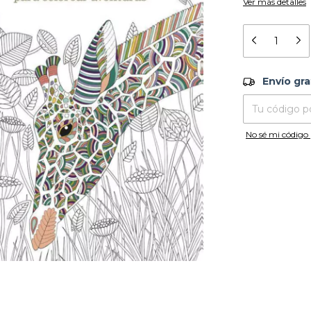
Ver más detalles
Envío grati
Envío gra
Entregas para el
No sé mi código 