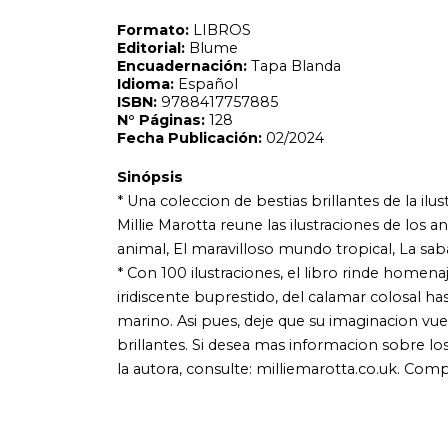
* Una coleccion de bestias brillantes de la ilustradora de m
Millie Marotta reune las ilustraciones de los animales mas
animal, El maravilloso mundo tropical, La sabana salvaje, 
* Con 100 ilustraciones, el libro rinde homenaje a todas l
iridiscente buprestido, del calamar colosal hasta el enca
marino. Asi pues, deje que su imaginacion vuele en libertad
brillantes. Si desea mas informacion sobre los animales que
la autora, consulte: milliemarotta.co.uk. Comparta su obra 