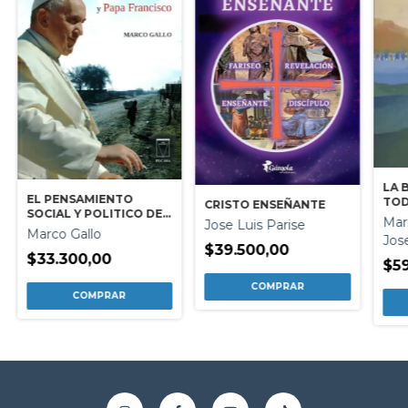
LA 
EL PENSAMIENTO
TOD
CRISTO ENSEÑANTE
SOCIAL Y POLITICO DE
Mar
Jose Luis Parise
BERGOGLIO Y PAPA
Marco Gallo
Jos
FRANCISCO
$39.500,00
$33.300,00
$59