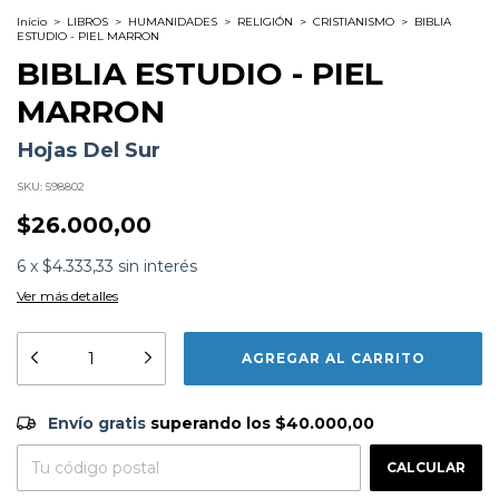
Inicio
>
LIBROS
>
HUMANIDADES
>
RELIGIÓN
>
CRISTIANISMO
>
BIBLIA
ESTUDIO - PIEL MARRON
BIBLIA ESTUDIO - PIEL
MARRON
Hojas Del Sur
SKU:
598802
$26.000,00
6
x
$4.333,33
sin interés
Ver más detalles
Formato:
LIBROS
Editorial:
Hojas Del Sur
Encuadernación:
Tapa Blanda
Idioma:
Español
Envío gratis
$40.000,00
ISBN:
9788480833257
Envío gratis
superando los
$40.000,00
Fecha Publicación:
10/2015
CAMBIAR CP
Entregas para el CP:
CALCULAR
Sinópsis