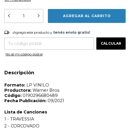
Formato:
LP VINILO
¡Agregá este producto y
tenés envío gratis!
Productora:
Warner Bros.
¡Agregá este producto y
tenés envío gratis!
Código:
0190296680489
CAMBIAR CP
Entregas para el CP:
Fecha Publicación:
09/2021
CALCULAR
Lista de Canciones
No sé mi código postal
1 - TRAVESSIA
2 - CORCOVADO
3 - MANHA DE CARNAVAL
Descripción
4 - TRISTEZA
5 - PEDACINHOS DO CEU
6 - WAVE
7 - LADO B: AVARANDADO
8 - SONG OF THE SABIA
9 - BRAZILIAN RHAPSODY
10 - EU SEI QUE VOU TE AMAR
11 - BAHIA