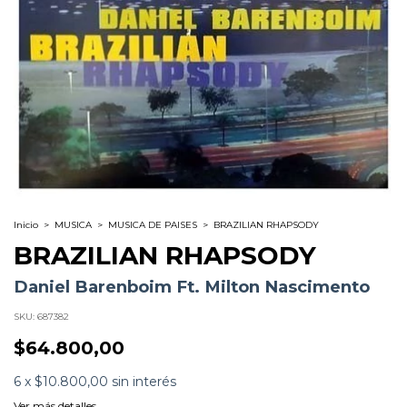
Inicio
>
MUSICA
>
MUSICA DE PAISES
>
BRAZILIAN RHAPSODY
BRAZILIAN RHAPSODY
Daniel Barenboim Ft. Milton Nascimento
SKU:
687382
$64.800,00
6
x
$10.800,00
sin interés
Ver más detalles