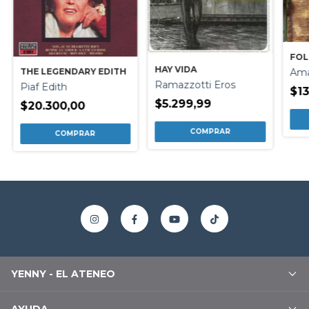
FOL
HAY VIDA
THE LEGENDARY EDITH
Ama
Ramazzotti Eros
Piaf Edith
$13
$5.299,99
$20.300,00
YENNY - EL ATENEO
AYUDA