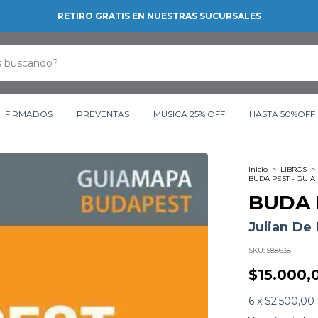
RETIRO GRATIS EN NUESTRAS SUCURSALES
FIRMADOS
PREVENTAS
MÚSICA 25% OFF
HASTA 50%OFF
Inicio
>
LIBROS
>
BUDA PEST - GUIA
BUDA 
Julian De
SKU:
588638
$15.000,
6
x
$2.500,00