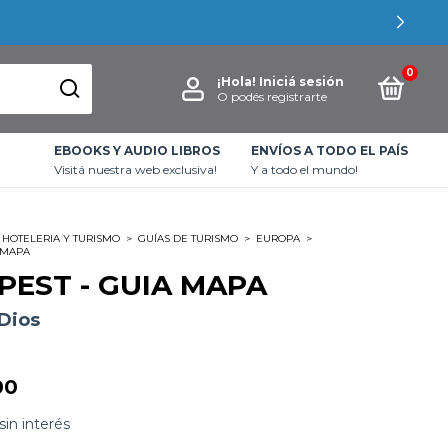
0
¡Hola!
Iniciá sesión
O podés registrarte
EBOOKS Y AUDIO LIBROS
ENVÍOS A TODO EL PAÍS
Visitá nuestra web exclusiva!
Y a todo el mundo!
HOTELERIA Y TURISMO
>
GUÍAS DE TURISMO
>
EUROPA
>
 MAPA
PEST - GUIA MAPA
 Dios
00
sin interés