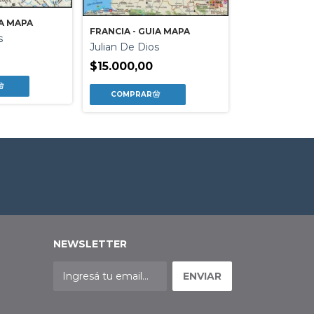
IA MAPA
FRANCIA - GUIA MAPA
FLORENCIA - 
s
Julian De Dios
Julian De Dio
$15.000,00
$15.000,00
NEWSLETTER