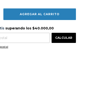
s
$40.000,00
tis
superando los
$40.000,00
CAMBIAR CP
 CP:
CALCULAR
postal