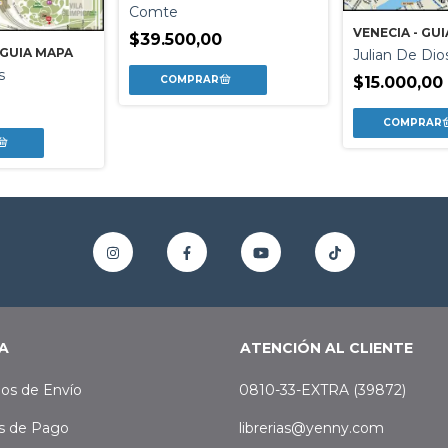
Comte
VENECIA - GU
$39.500,00
 GUIA MAPA
Julian De Dio
s
$15.000,00
A
ATENCIÓN AL CLIENTE
os de Envío
0810-33-EXTRA (39872)
s de Pago
librerias@yenny.com