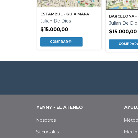
 GUIA MAPA
ESTAMBUL - GUIA MAPA
BARCELONA -
s
Julian De Dios
Julian De Dio
$15.000,00
$15.000,00
YENNY - EL ATENEO
AYUD
Nosotros
Métod
Sucursales
Medio