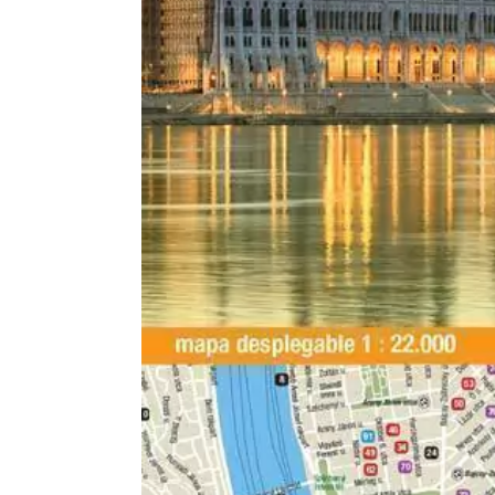
Formato:
LIBROS
Editorial:
Dedios
Encuadernación:
Tapa Blanda
Idioma:
Español