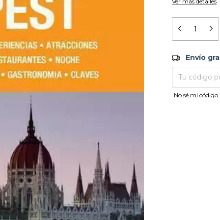
Ver más detalles
Envío grati
Envío gra
Entregas para el
No sé mi código 