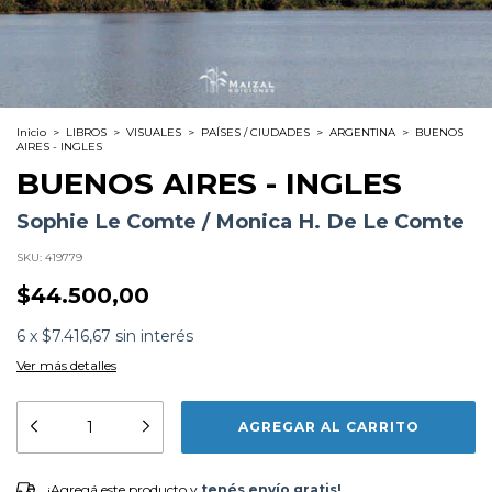
Inicio
>
LIBROS
>
VISUALES
>
PAÍSES / CIUDADES
>
ARGENTINA
>
BUENOS
AIRES - INGLES
BUENOS AIRES - INGLES
Sophie Le Comte / Monica H. De Le Comte
SKU:
419779
$44.500,00
6
x
$7.416,67
sin interés
Ver más detalles
¡Agregá este producto y
tenés envío gratis!
¡Agregá este producto y
tenés envío gratis!
Formato:
LIBROS