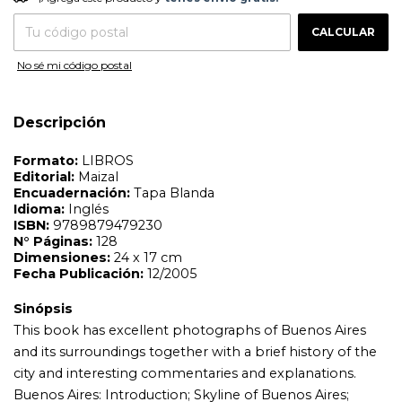
Editorial:
Maizal
CAMBIAR CP
Entregas para el CP:
Encuadernación:
Tapa Blanda
CALCULAR
Idioma:
Inglés
ISBN:
9789879479230
No sé mi código postal
N°
Páginas:
128
Dimensiones:
24 x 17 cm
Fecha Publicación:
12/2005
Descripción
Sinópsis
This book has excellent photographs of Buenos Aires
and its surroundings together with a brief history of the
city and interesting commentaries and explanations.
Buenos Aires: Introduction; Skyline of Buenos Aires;
Costanera Sur; Puerto Madero; La Boca; San Telmo;
Central Market; Parque Lezama; Plaza de Mayo; Avenida
de Mayo; The Porteño; Downtown; Catalinas; Retiro;
Recoleta; Palermo; San Isidro; Tigre; Luján; The Pampas.