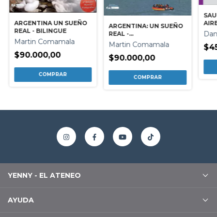
SAU
AIR
ARGENTINA UN SUEÑO
ARGENTINA: UN SUEÑO
BUE
REAL - BILINGUE
Dan
REAL -
Martin Comamala
ESPAÑOL/FRANCES
Martin Comamala
$4
$90.000,00
$90.000,00
YENNY - EL ATENEO
AYUDA