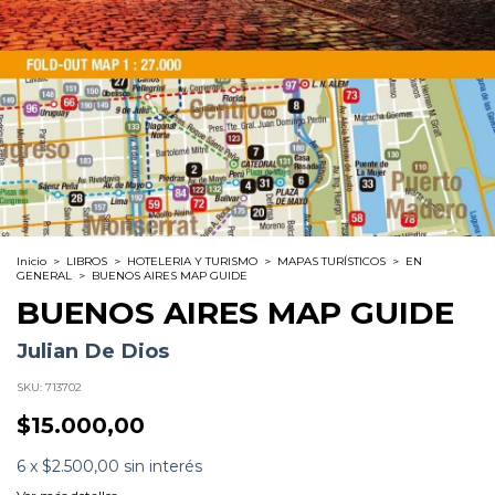
Inicio
>
LIBROS
>
HOTELERIA Y TURISMO
>
MAPAS TURÍSTICOS
>
EN
GENERAL
>
BUENOS AIRES MAP GUIDE
BUENOS AIRES MAP GUIDE
Julian De Dios
SKU:
713702
$15.000,00
6
x
$2.500,00
sin interés