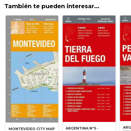
También te pueden interesar...
ARG
ARGENTINA Nº5 -
MONTEVIDEO CITY MAP