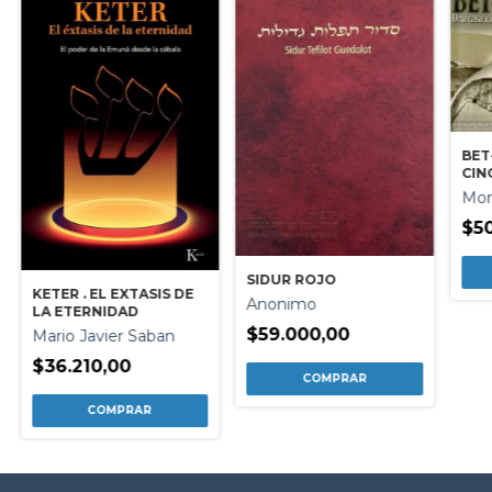
BET
CIN
Mon
$5
SIDUR ROJO
KETER . EL EXTASIS DE
Anonimo
LA ETERNIDAD
$59.000,00
Mario Javier Saban
$36.210,00