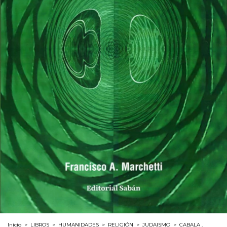
Inicio
>
LIBROS
>
HUMANIDADES
>
RELIGIÓN
>
JUDAISMO
>
CABALA .