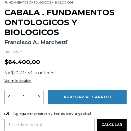
FUNDAMENTOS ONTOLOGICOS Y BIOLOGICOS
CABALA . FUNDAMENTOS
ONTOLOGICOS Y
BIOLOGICOS
Francisco A. Marchetti
SKU:
732227
$64.400,00
6
x
$10.733,33
sin interés
Ver más detalles
Formato:
LIBROS
Editorial:
Editorial Saban
Encuadernación:
Tapa Blanda
Idioma:
Español
¡Agregá este producto y
tenés envío gratis!
ISBN:
9786319110517
¡Agregá este producto y
tenés envío gratis!
N°
Páginas:
288
CAMBIAR CP
Entregas para el CP:
Fecha Publicación:
07/2025
CALCULAR