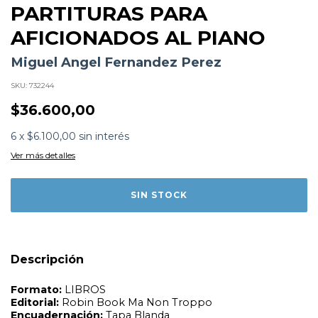
PARTITURAS PARA
AFICIONADOS AL PIANO
Miguel Angel Fernandez Perez
SKU:
732244
$36.600,00
6
x
$6.100,00
sin interés
Formato:
LIBROS
Editorial:
Robin Book Ma Non Troppo
Ver más detalles
Encuadernación:
Tapa Blanda
Idioma:
Español
ISBN:
9788410459007
N°
Páginas:
128
Fecha Publicación:
07/2025
Sinópsis
Descripción