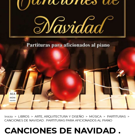
Inicio
>
LIBROS
>
ARTE, ARQUITECTURA Y DISEÑO
>
MÚSICA
>
PARTITURAS
>
CANCIONES DE NAVIDAD . PARTITURAS PARA AFICIONADOS AL PIANO
CANCIONES DE NAVIDAD .