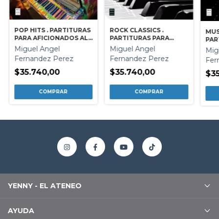
POP HITS . PARTITURAS
ROCK CLASSICS .
MUS
PARA AFICIONADOS AL
PARTITURAS PARA
PAR
PIANO
AFICIONADOS AL PIANO
AFI
Miguel Angel
Miguel Angel
Mig
Fernandez Perez
Fernandez Perez
Fer
$35.740,00
$35.740,00
$35
YENNY - EL ATENEO
AYUDA