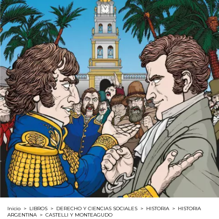
Inicio
>
LIBROS
>
DERECHO Y CIENCIAS SOCIALES
>
HISTORIA
>
HISTORIA
ARGENTINA
>
CASTELLI Y MONTEAGUDO