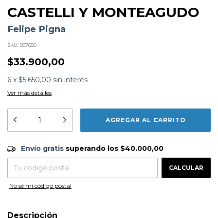
CASTELLI Y MONTEAGUDO
Felipe Pigna
SKU:
507650
$33.900,00
6
x
$5.650,00
sin interés
Ver más detalles
Formato:
LIBROS
Editorial:
Planeta
Encuadernación:
Tapa Blanda
Envío gratis
$40.000,00
Idioma:
Español
Envío gratis
superando los
$40.000,00
ISBN:
9789504921141
CAMBIAR CP
Entregas para el CP:
N°
Páginas:
350
CALCULAR
Dimensiones:
23 x 15 cm
Fecha Publicación:
02/2010
No sé mi código postal
Sinópsis
Descripción