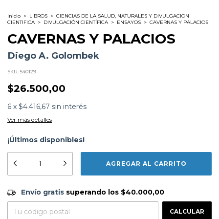
Inicio
>
LIBROS
>
CIENCIAS DE LA SALUD, NATURALES Y DIVULGACION
CIENTIFICA
>
DIVULGACIÓN CIENTÍFICA
>
ENSAYOS
>
CAVERNAS Y PALACIOS
CAVERNAS Y PALACIOS
Diego A. Golombek
SKU:
540129
$26.500,00
6
x
$4.416,67
sin interés
Ver más detalles
¡Últimos disponibles!
Subtítulo:
En busca de la conciencia en el cerebro
Formato:
LIBROS
Editorial:
Siglo Xxi Editores Argentina
Encuadernación:
Tapa Blanda
Envío gratis
$40.000,00
Idioma:
Español
Envío gratis
superando los
$40.000,00
ISBN:
9789876291934
CAMBIAR CP
Entregas para el CP:
N°
Páginas:
216
CALCULAR
Dimensiones:
23 x 16 cm