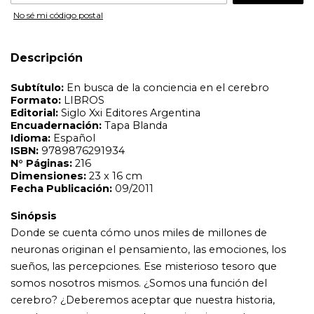
Fecha Publicación:
09/2011
No sé mi código postal
Sinópsis
Donde se cuenta cómo unos miles de millones de
neuronas originan el pensamiento, las emociones, los
Descripción
sueños, las percepciones. Ese misterioso tesoro que
somos nosotros mismos. ¿Somos una función del
cerebro? ¿Deberemos aceptar que nuestra historia,
nuestras emociones, nuestra conciencia, nuestros
dolores todo está codificado en la actividad de unos miles
de millones de neuronas? Hoy podemos mirar el
cerebro en acción desde afuera, y así vislumbrar sus
funciones, las zonas que se activan al ver la imagen de la
maestra de primer grado, o al repasar la tabla del siete, o
al cantar bajo la lluvia. Pero la comprensión de la
conciencia, esa capacidad de saber quiénes somos, que
tenemos un cuerpo, que nos duele la punta del dedo, es
aún esquiva, aunque hay cierto consenso en que el
cerebro tiene mucho -si no todo- que ver con esas cosas.
En este libro recorreremos las cavernas y los palacios de
la conciencia; tanto esas zonas luminosas que podemos
comprender como las cuevas oscuras que el cerebro se
resiste a mostrarnos (a nosotros mismos y a los