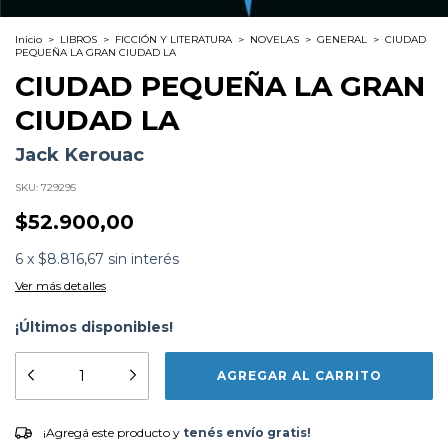
Inicio
>
LIBROS
>
FICCIÓN Y LITERATURA
>
NOVELAS
>
GENERAL
>
CIUDAD
PEQUEÑA LA GRAN CIUDAD LA
CIUDAD PEQUEÑA LA GRAN
CIUDAD LA
Jack Kerouac
SKU:
729295
$52.900,00
6
x
$8.816,67
sin interés
Ver más detalles
¡Últimos disponibles!
Formato:
LIBROS
Editorial:
Anagrama
Encuadernación:
Tapa Blanda
Idioma:
Español
ISBN:
9788433929136
¡Agregá este producto y
tenés envío gratis!
¡Agregá este producto y
tenés envío gratis!
N°
Páginas:
624