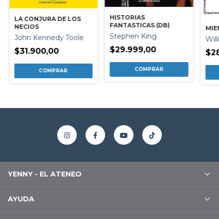
HISTORIAS
LA CONJURA DE LOS
FANTASTICAS (DB)
NECIOS
MIE
Stephen King
John Kennedy Toole
Wil
$29.999,00
$31.900,00
$28
YENNY - EL ATENEO
AYUDA