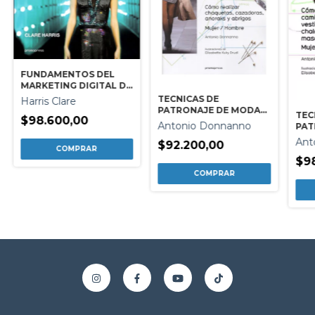
FUNDAMENTOS DEL
MARKETING DIGITAL DE
LA MODA
TECNICAS DE
Harris Clare
PATRONAJE DE MODA
TEC
$98.600,00
VOL.3 MUJER/HOMBRE
Antonio Donnanno
PAT
VOL
Ant
$92.200,00
$9