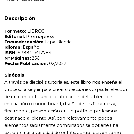
A través de dieciséis tutoriales, este libro nos enseña el
proceso a seguir para crear colecciones cápsula: elección
de un concepto único, elaboración del tablero de
Descripción
inspiración o mood board, diseño de los figurines y,
finalmente, presentación en un potfolio profesional
destinado al cliente. Así, con relativamente pocos
elementos sabiamente combinados se obtiene una
extraordinaria variedad de outfits, agrupados en torno a
propuestas como Modern Autarchy, Red Carpet,
Japan3D o Crazy Eco Fur, dibujados con una
combinación de técnicas que van desde la acuarela al
collage y al empleo de programas de edición digital de
imágenes. Con dibujos impactantes y lleno de ideas, este
es un libro destinado a estudiantes y profesionales de la
moda que aspiren a crear sus propias colecciones
cápsula.