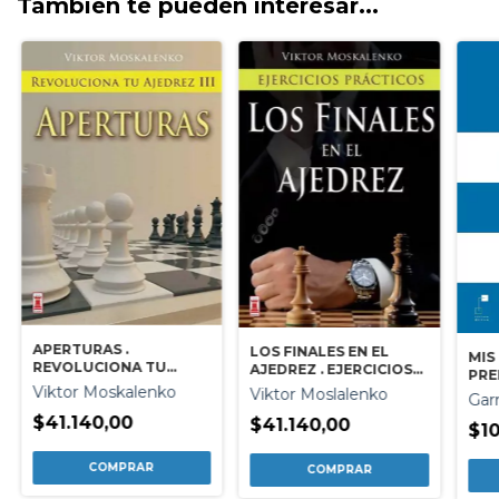
También te pueden interesar...
APERTURAS .
LOS FINALES EN EL
MIS
REVOLUCIONA TU
AJEDREZ . EJERCICIOS
PRE
AJEDREZ III
PRACTICOS
Viktor Moskalenko
Viktor Moslalenko
Gar
$41.140,00
$41.140,00
$10