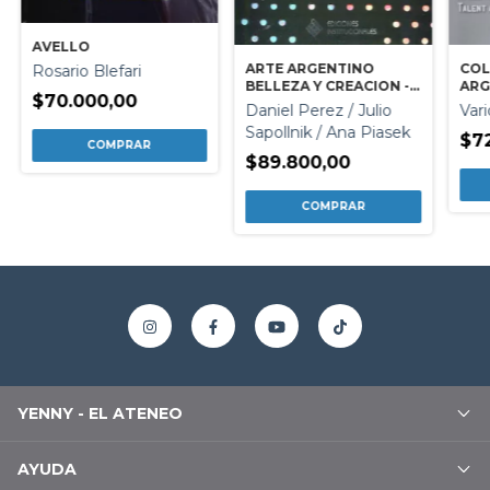
AVELLO
ARTE ARGENTINO
COL
Rosario Blefari
BELLEZA Y CREACION -
ARG
$70.000,00
BILINGUE
Daniel Perez / Julio
Var
Sapollnik / Ana Piasek
$7
$89.800,00
YENNY - EL ATENEO
AYUDA