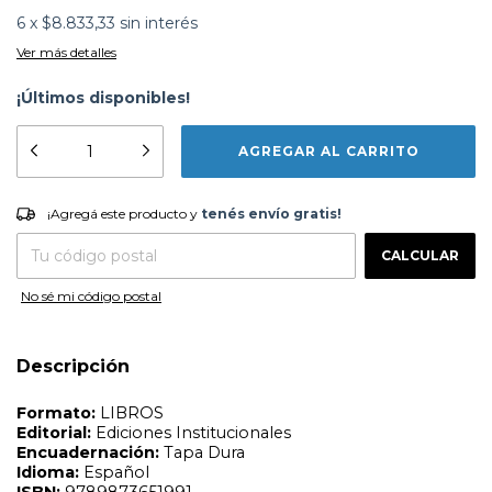
6
x
$8.833,33
sin interés
Ver más detalles
¡Últimos disponibles!
Formato:
LIBROS
Editorial:
Ediciones Institucionales
¡Agregá este producto y
tenés envío gratis!
Encuadernación:
Tapa Dura
¡Agregá este producto y
tenés envío gratis!
Idioma:
Español
CAMBIAR CP
Entregas para el CP:
ISBN:
9789873651991
CALCULAR
N°
Páginas:
252
Dimensiones:
30 x 30 cm
Fecha Publicación:
05/2019
No sé mi código postal
Sinópsis
Descripción