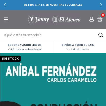
RETIRO GRATIS EN NUESTRAS SUCURSALES
0
EBOOKS Y AUDIO LIBROS
ENVÍOS A TODO EL PAÍS
Visitá nuestra web exclusiva!
Y a todo el mundo!
SIN STOCK