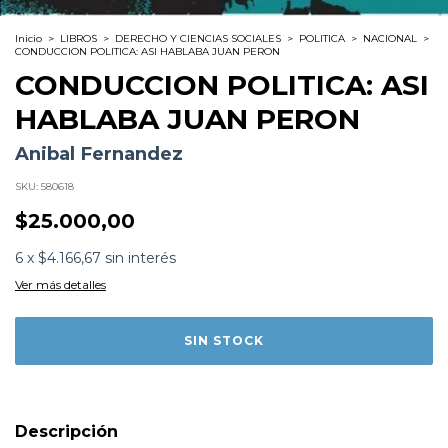
Inicio
>
LIBROS
>
DERECHO Y CIENCIAS SOCIALES
>
POLITICA
>
NACIONAL
>
CONDUCCION POLITICA: ASI HABLABA JUAN PERON
CONDUCCION POLITICA: ASI
HABLABA JUAN PERON
Anibal Fernandez
SKU:
580618
$25.000,00
Formato:
LIBROS
6
x
$4.166,67
sin interés
Editorial:
Galerna
Encuadernación:
Tapa Blanda
Ver más detalles
Idioma:
Español
ISBN:
9789505566167
N°
Páginas:
216
Dimensiones:
21 x 14 cm
Fecha Publicación:
07/2014
Sinópsis
'Y Aníbal lo hizo otra vez', dice la expresidenta Cristina
Fernández de Kirchner en su prólogo a este libro. Como
Descripción
admitiendo que sí, que los peronistas somos