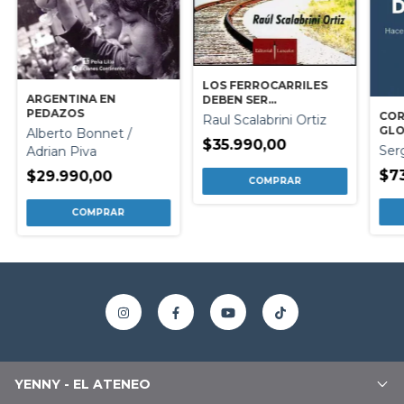
LOS FERROCARRILES
ARGENTINA EN
DEBEN SER
PEDAZOS
ARGENTINOS
COR
Raul Scalabrini Ortiz
GLO
Alberto Bonnet /
$35.990,00
Ser
Adrian Piva
$7
$29.990,00
YENNY - EL ATENEO