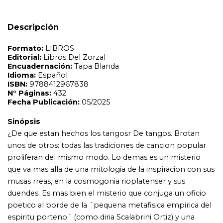
unos de otros: todas las tradiciones de cancion popular
proliferan del mismo modo. Lo demas es un misterio
Descripción
que va mas alla de una mitologia de la inspiracion con sus
musas rreas, en la cosmogonia rioplatenser y sus
duendes. Es mas bien el misterio que conjuga un oficio
poetico al borde de la ´pequena metafisica empirica del
espiritu porteno´ (como diria Scalabrini Ortiz) y una
caligrafia musical que tensa con pulso propio tradiciones
mestizas, en una quimica prodigiosa entre autor y
compositor, que solo esta completa al encontrar a su
interprete. Los autores de Conjuro extrano siguen el hilo
de una trama de accidentes, epifanias y complicidades
que accionan los mecanismos de esa invencion tan
conmovedora que es el tango cancion. A traves de un
siglo de vida del genero, recorren los sucesos historicos
insoslayables, exhuman episodios olvidados y traen de
vuelta las voces de los protagonistas, en un artesanado
que es memoria de memorias.