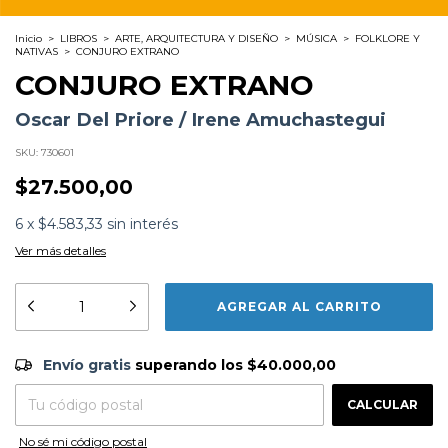
Inicio
>
LIBROS
>
ARTE, ARQUITECTURA Y DISEÑO
>
MÚSICA
>
FOLKLORE Y
NATIVAS
>
CONJURO EXTRANO
CONJURO EXTRANO
Oscar Del Priore / Irene Amuchastegui
SKU:
730601
$27.500,00
6
x
$4.583,33
sin interés
Ver más detalles
Formato:
LIBROS
Editorial:
Libros Del Zorzal
Encuadernación:
Tapa Blanda
Idioma:
Español
Envío gratis
$40.000,00
Envío gratis
superando los
$40.000,00
ISBN:
9788412967838
N°
Páginas:
432
CAMBIAR CP
Entregas para el CP:
Fecha Publicación:
05/2025
CALCULAR
Sinópsis
No sé mi código postal
¿De que estan hechos los tangosr De tangos. Brotan