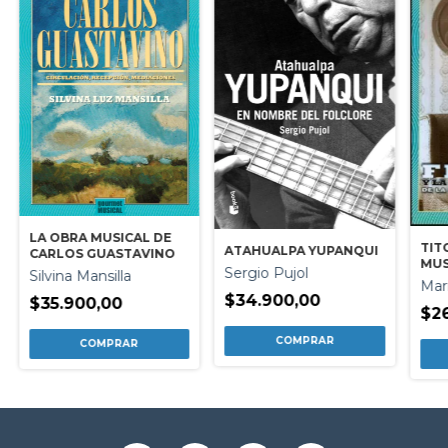
LA OBRA MUSICAL DE
TIT
ATAHUALPA YUPANQUI
CARLOS GUASTAVINO
MUS
Sergio Pujol
Silvina Mansilla
Mar
$34.900,00
$35.900,00
$2