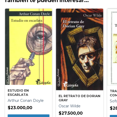
También te pueden interesar...
ESTUDIO EN
TRA
ESCARLATA
COM
EL RETRATO DE DORIAN
SOF
GRAY
Arthur Conan Doyle
Sof
Oscar Wilde
$23.000,00
$28
$27.500,00