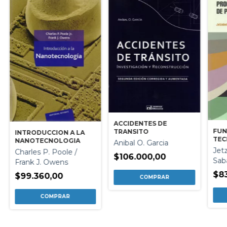
ACCIDENTES DE
FUN
TRANSITO
INTRODUCCION A LA
TEC
NANOTECNOLOGIA
Anibal O. Garcia
PRO
Jet
Charles P. Poole /
POZ
$106.000,00
Sab
Frank J. Owens
$83
$99.360,00