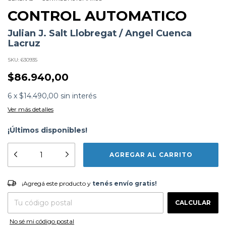
CONTROL AUTOMATICO
Julian J. Salt Llobregat / Angel Cuenca
Lacruz
SKU:
630935
$86.940,00
6
x
$14.490,00
sin interés
Ver más detalles
¡Últimos disponibles!
Subtítulo:
Tiempo continuo y tiempo discreto
Formato:
LIBROS
Editorial:
Reverte
Encuadernación:
Tapa Dura
¡Agregá este producto y
tenés envío gratis!
¡Agregá este producto y
tenés envío gratis!
Idioma:
Español
ISBN:
9788429147513
CAMBIAR CP
Entregas para el CP:
N°
Páginas:
596
CALCULAR
Dimensiones:
25 x 17.5 cm
Fecha Publicación:
05/2017
No sé mi código postal