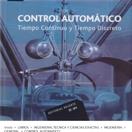
Inicio
>
LIBROS
>
INGENIERIA, TECNICA Y CIENCIAS EXACTAS
>
INGENIERIA
>
GENERAL
>
CONTROL AUTOMATICO