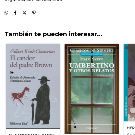
También te pueden interesar...
HER
Ant