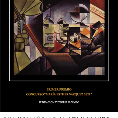
Inicio
>
LIBROS
>
FICCIÓN Y LITERATURA
>
CUENTOS / RELATOS
>
GENERAL