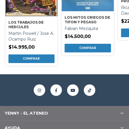
PR
Ric
Dav
LOS MITOS GRIEGOS DE
$2
TIFON Y PEGASO
LOS TRABAJOS DE
HERCULES
Fabian Mezquita
Martin Powell / Jose A.
$14.500,00
Ocampo Ruiz
$14.995,00
YENNY - EL ATENEO
AYUDA