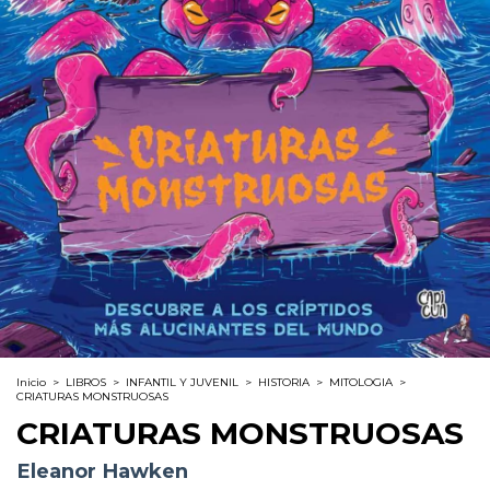
Inicio
>
LIBROS
>
INFANTIL Y JUVENIL
>
HISTORIA
>
MITOLOGIA
>
CRIATURAS MONSTRUOSAS
CRIATURAS MONSTRUOSAS
Eleanor Hawken