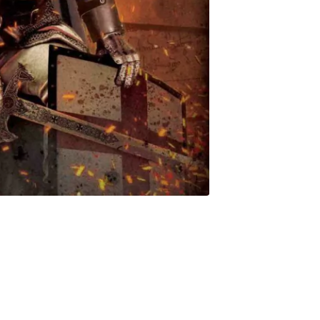
 la secreta fascinación que sigue ejerciendo. Este libro es una
eros del Temple. Quiénes eran los caballeros templarios? Cuál
cación de proteger las preciadas reliquias de Tierra Santa? En
, escritas con amenidad y rigor histórico, nos sumergiremos en la
es, recorriendo los enigmas que rodean el saber velado de los
rden del Temple y su significado. La enigmática riqueza de los
a larga vida de los templarios. Templarios: los mensajeros del