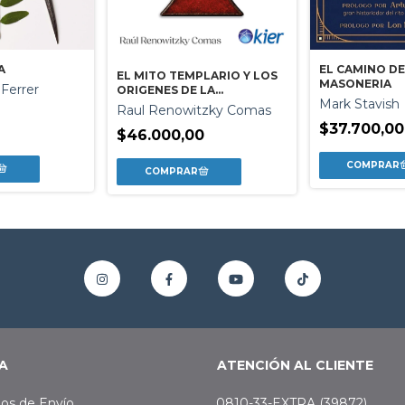
A
EL CAMINO DE
EL MITO TEMPLARIO Y LOS
MASONERIA
Ferrer
ORIGENES DE LA
Mark Stavish
MASONERIA
Raul Renowitzky Comas
$37.700,00
$46.000,00
A
ATENCIÓN AL CLIENTE
os de Envío
0810-33-EXTRA (39872)