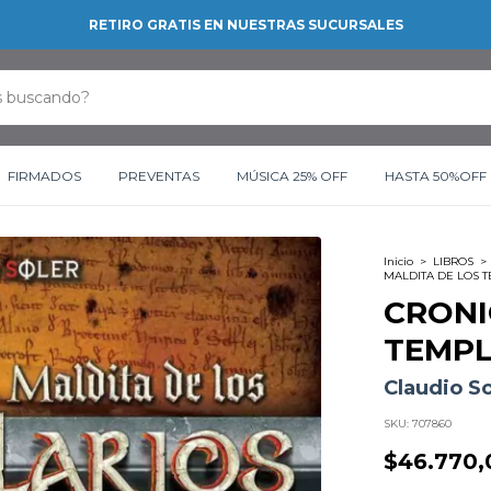
RETIRO GRATIS EN NUESTRAS SUCURSALES
FIRMADOS
PREVENTAS
MÚSICA 25% OFF
HASTA 50%OFF
Inicio
>
LIBROS
>
MALDITA DE LOS 
CRONI
TEMPL
Claudio So
SKU:
707860
$46.770,