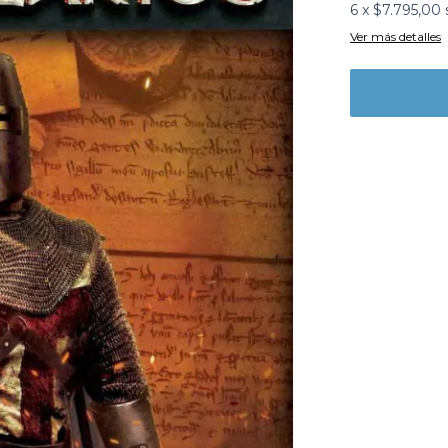
6
x
$7.795,00
Ver más detalles