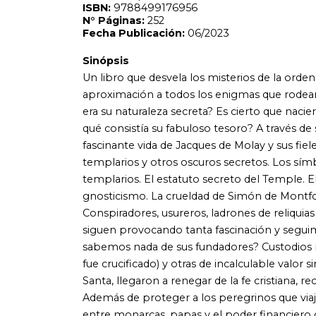
gnosticismo. La crueldad de Simón de Montfort. Una socieda
Conspiradores, usureros, ladrones de reliquias y herejes p
siguen provocando tanta fascinación y seguimos teniendo
sabemos nada de sus fundadores? Custodios reconocidos de
fue crucificado) y otras de incalculable valor simbólico y e
Santa, llegaron a renegar de la fe cristiana, reconociendo s
Además de proteger a los peregrinos que viajaban a Jeru
entre monarcas, papas y el poder financiero de la época, 
nuestros días. Pero, cómo consiguieron nueve caballeros
por encima de reyes y eclesiásticos? Fueron