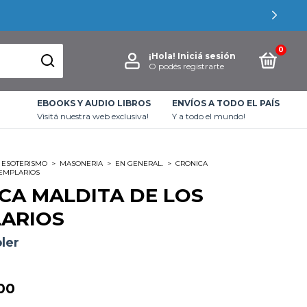
0
¡Hola!
Iniciá sesión
O podés registrarte
EBOOKS Y AUDIO LIBROS
ENVÍOS A TODO EL PAÍS
Visitá nuestra web exclusiva!
Y a todo el mundo!
ESOTERISMO
>
MASONERIA
>
EN GENERAL.
>
CRONICA
TEMPLARIOS
CA MALDITA DE LOS
ARIOS
ler
00