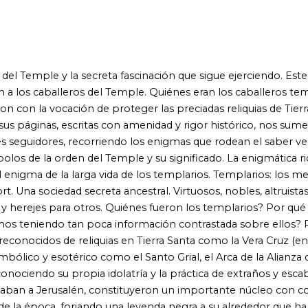
d secreta ancestral. Virtuosos, nobles, altruistas para unos.
ara otros. Quiénes fueron los templarios? Por qué a día de hoy
 tan poca información contrastada sobre ellos? Por qué no
 reliquias en Tierra Santa como la Vera Cruz (en la que Jesús
sotérico como el Santo Grial, el Arca de la Alianza o la Sábana
u propia idolatría y la práctica de extraños y escabrosos ritos.
salén, constituyeron un importante núcleo con conexiones
forjando una leyenda negra a su alrededor que ha llegado hasta
 apenas conocidos fundar una orden tan influyente que reinó