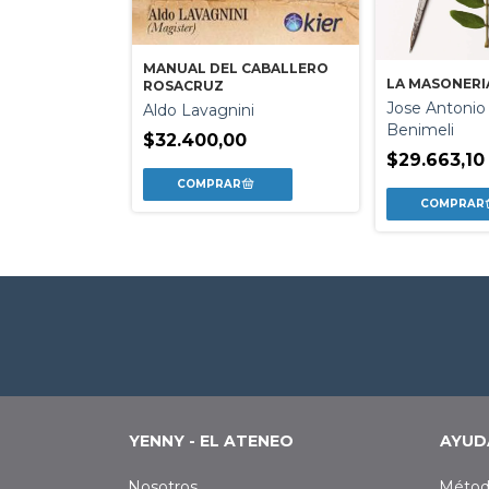
A Y EL CAMINO
MANUAL DEL CABALLERO
LA MASONERI
ROSACRUZ
heverria
Jose Antonio 
Aldo Lavagnini
Benimeli
0
$32.400,00
$29.663,10
YENNY - EL ATENEO
AYUD
Nosotros
Métod