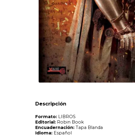
Formato:
LIBROS
Editorial:
Robin Book
Encuadernación:
Tapa Blanda
Idioma:
Español
ISBN:
9788499176956
N°
Páginas:
252
Fecha Publicación:
06/2023
Sinópsis
Un libro que desvela los misterios de la orden del Temple y
aproximación a todos los enigmas que rodean a los caball
Descripción
era su naturaleza secreta? Es cierto que nacieron con la vo
qué consistía su fabuloso tesoro? A través de sus páginas
fascinante vida de Jacques de Molay y sus fieles seguidor
templarios y otros oscuros secretos. Los símbolos de la o
templarios. El estatuto secreto del Temple. El enigma de l