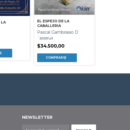
TAROT SALVAJE
CARTAS
Dominio Salva
EL ESPEJO DE LA
 LA
CABALLERIA
$54.500,00
Pascal Gambirasio D
´asseux
$34.500,00
NEWSLETTER