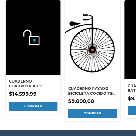
CUADERNO
CUA
CUADRICULADO
CUADERNO RAYADO
BAT
DESBLOQ TD A4
BICICLETA COCIDO TB
$14.599,99
$9
A5
$9.000,00