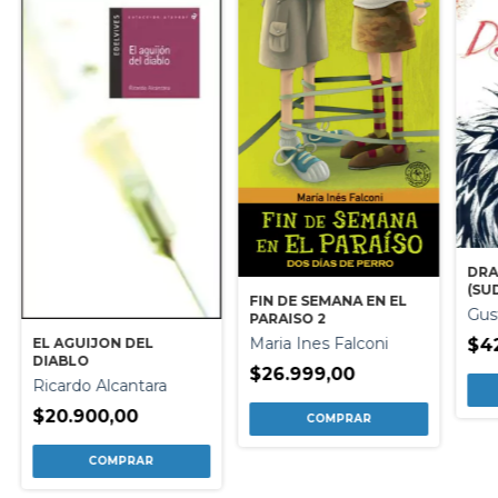
DR
(SU
FIN DE SEMANA EN EL
Gus
PARAISO 2
Maria Ines Falconi
EL AGUIJON DEL
$4
DIABLO
$26.999,00
Ricardo Alcantara
$20.900,00