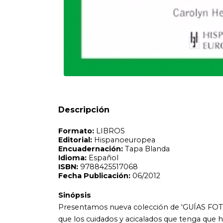
Formato:
LIBROS
Editorial:
Hispanoeuropea
Encuadernación:
Tapa Blanda
Idioma:
Español
ISBN:
9788425517068
Fecha Publicación:
06/2012
Sinópsis
Presentamos nueva colección de 'GUÍAS FOTOGRÁFICAS DE
que los cuidados y acicalados que tenga que hacer a sus ca
Descripción
muestran en las fotografías. Aquí le indicamos paso a pa
poni. Ayuda a decidir lo que mejor se adapta a un animal 
aspecto profesional.