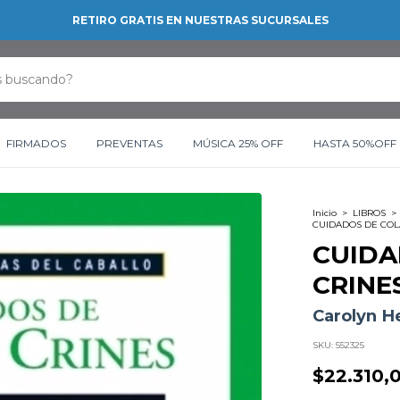
RETIRO GRATIS EN NUESTRAS SUCURSALES
FIRMADOS
PREVENTAS
MÚSICA 25% OFF
HASTA 50%OFF
Inicio
>
LIBROS
>
CUIDADOS DE COL
CUIDA
CRINE
Carolyn H
SKU:
552325
$22.310,