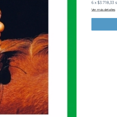
6
x
$3.718,33
s
Ver más detalles