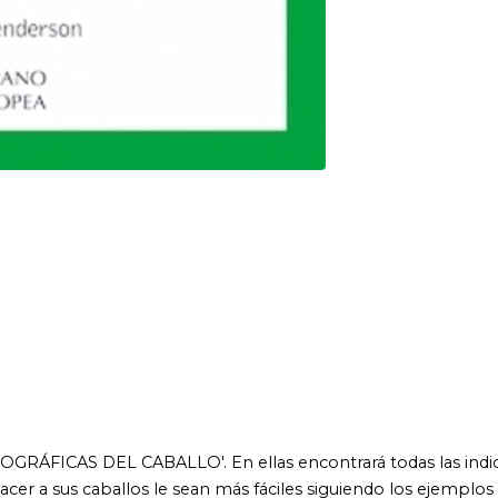
L CABALLO'. En ellas encontrará todas las indicaciones para
ballos le sean más fáciles siguiendo los ejemplos que se
so cómo sacar el máximo partido de apariencia del caballo o
en particular y detalla los toques de acabado que producen un