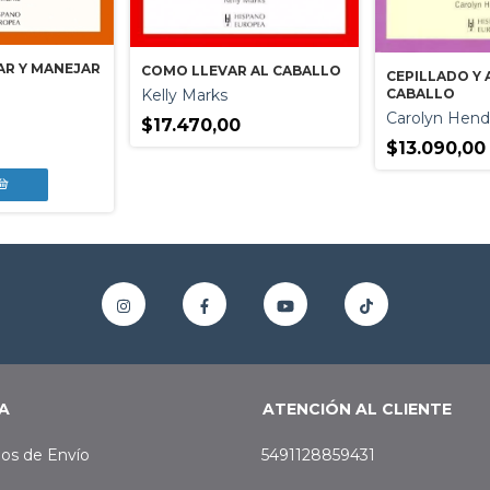
R Y MANEJAR
COMO LLEVAR AL CABALLO
CEPILLADO Y 
CABALLO
Kelly Marks
Carolyn Hend
$17.470,00
0
$13.090,00
A
ATENCIÓN AL CLIENTE
os de Envío
5491128859431