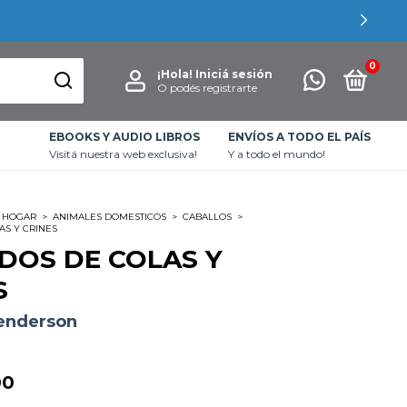
0
¡Hola!
Iniciá sesión
O podés registrarte
EBOOKS Y AUDIO LIBROS
ENVÍOS A TODO EL PAÍS
Visitá nuestra web exclusiva!
Y a todo el mundo!
HOGAR
>
ANIMALES DOMESTICOS
>
CABALLOS
>
AS Y CRINES
DOS DE COLAS Y
S
enderson
00