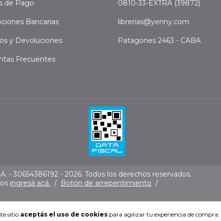
s de Pago
0810-33-EXTRA (39872)
ciones Bancarias
librerias@yenny.com
os y Devoluciones
Patagones 2463 - CABA
ntas Frecuentes
. - 30654386192 - 2026. Todos los derechos reservados.
mos
ingresá acá.
/
Botón de arrepentimiento
/
te sitio
aceptás el uso de cookies
para agilizar tu experiencia de compra.