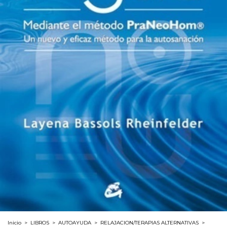
Inicio
>
LIBROS
>
AUTOAYUDA
>
RELAJACION/TERAPIAS ALTERNATIVAS
>