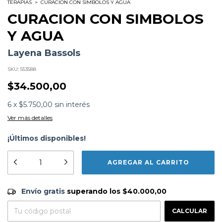
TERAPIAS
>
CURACION CON SIMBOLOS Y AGUA
CURACION CON SIMBOLOS
Y AGUA
Layena Bassols
SKU:
553588
$34.500,00
6
x
$5.750,00
sin interés
Ver más detalles
¡Últimos disponibles!
Formato:
LIBROS
Editorial:
Gaia Ediciones
Encuadernación:
Tapa Blanda
Idioma:
Español
Envío gratis
$40.000,00
ISBN:
9788484454212
Envío gratis
superando los
$40.000,00
N°
Páginas:
214
CAMBIAR CP
Entregas para el CP:
Dimensiones:
21 x 14 cm
CALCULAR
Fecha Publicación:
07/2012