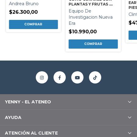
EAR
Andrea Bruno
PLANTAS Y FRUTAS .
PIE
LIBRO AMIGO
Equipo De
$26.300,00
Cli
Investigacion Nueva
$4
Era
$10.990,00
YENNY - EL ATENEO
AYUDA
ATENCIÓN AL CLIENTE