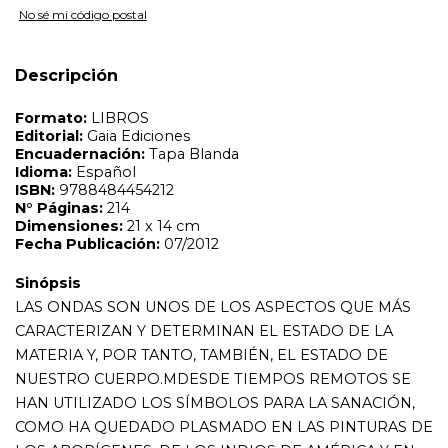
Sinópsis
No sé mi código postal
LAS ONDAS SON UNOS DE LOS ASPECTOS QUE MÁS
CARACTERIZAN Y DETERMINAN EL ESTADO DE LA
MATERIA Y, POR TANTO, TAMBIÉN, EL ESTADO DE
Descripción
NUESTRO CUERPO.MDESDE TIEMPOS REMOTOS SE
HAN UTILIZADO LOS SÍMBOLOS PARA LA SANACIÓN,
COMO HA QUEDADO PLASMADO EN LAS PINTURAS DE
LOS ABORÍGENES, DE LOS INDIOS DE AMÉRICA Y EN
LA MOMIA DE &OUML;TZI, ENCONTRADA EN LOS
ALPES. HOY DÍA LOS CIENTÍFICOS HAN COMPROBADO
QUE SU EFECTO SANADOR ES DEBIDO A QUE LOS
SÍMBOLOS PUEDEN CAMBIAR LA INFORMACIÓN DE
LAS ONDAS.MLOS SÍMBOLOS HAN SIDO UTILIZADOS
CON ESTE PROPÓSITO, BIEN PINTÁNDOLOS SOBRE
EL CUERPO, O BIEN CREANDO REMEDIOS
HOMEOPÁTICOS PERSONALIZADOS A PARTIR DE UN
VASO DE AGUA. SE APLICAN SOBRE PERSONAS,
ANIMALES, PANTAS, EL HÁBITAT Y, PROBABLEMENTE,
EN MUCHOS OTROS ÁMBITOS.MESTE LIBRO ES UNA
INVITACIÓN AL DESCUBRIMIENTO DE UN NUEVO
MÉTODO DE SANACIÓN BASADO EN LA
MODIFICACIÓN DE LA INFORMACIÓN DE LAS ONDAS A