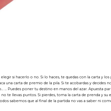
rlo o no. Si lo haces, te quedas con la carta y los puntos que
a de premio de la pila. Si te acobardas y decides no hacer el
es poner tu destino en manos del azar. Apuesta par o impar y tira
 puntos. Si pierdes, toma la carta de prenda y su efecto se
 que al final de la partida no vas a saber ni como te llamas. 64