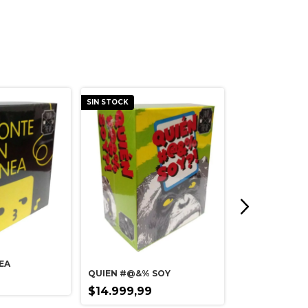
SIN STOCK
SIN STOCK
EA
QUIEN #@&% SOY
$14.999,99
MEMEADOS DE