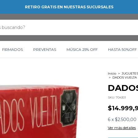
RETIRO GRATIS EN NUESTRAS SUCURSALES
FIRMADOS
PREVENTAS
MÚSICA 25% OFF
HASTA 50%OFF
Inicio
>
JUGUETES
>
DADOS VUELTA
DADOS
SKU:
704301
$14.999,
6
x
$2.500,00
Ver más detalles