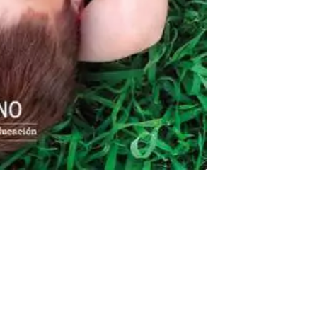
s crucial. Los retrasos madurativos y los síntomas de un
os dieciocho meses. Sin embargo, rara vez se diagnostican antes
res a sus hijos con anterioridad a la intervención profesional?
á la diferencia. Mary Lynch Barbera, que pasó de ser una
reconocida en todo el mundo, ha creado un enfoque propio que
a metodología positiva y lúdica, que cualquier progenitor o
s madurativos como si no. Dale la vuelta al autismo ofrece
nectar y observar una mejora espectacular en las habilidades