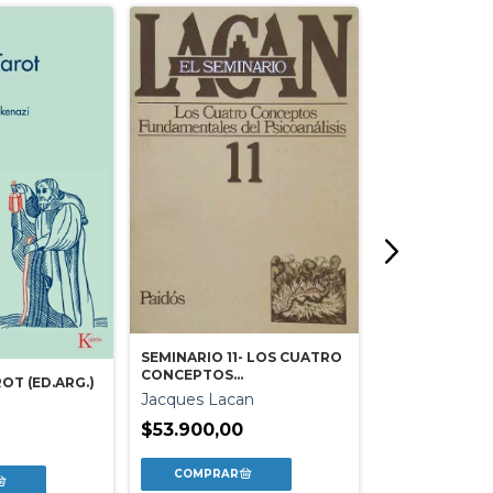
SEMINARIO 11- LOS CUATRO
CONCEPTOS
OT (ED.ARG.)
ABUSO SEXUAL
FUNDAMENTALES DEL
Jacques Lacan
LAS MEJORES 
PSICOANALISIS
Irene V. Inteb
$53.900,00
$62.900,00