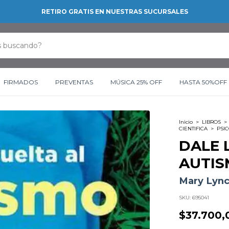
RETIRO GRATIS EN NUESTRAS SUCURSALES
FIRMADOS
PREVENTAS
MÚSICA 25% OFF
HASTA 50%OFF
Inicio
>
LIBROS
>
CIENTIFICA
>
PSI
DALE 
AUTI
Mary Lync
SKU:
695041
$37.700,