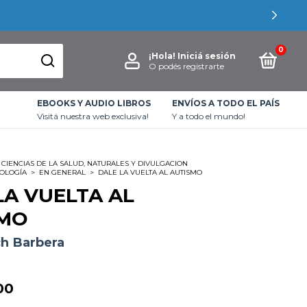
0
¡Hola!
Iniciá sesión
O podés registrarte
EBOOKS Y AUDIO LIBROS
ENVÍOS A TODO EL PAÍS
Visitá nuestra web exclusiva!
Y a todo el mundo!
CIENCIAS DE LA SALUD, NATURALES Y DIVULGACION
COLOGÍA
>
EN GENERAL
>
DALE LA VUELTA AL AUTISMO
LA VUELTA AL
SMO
h Barbera
00