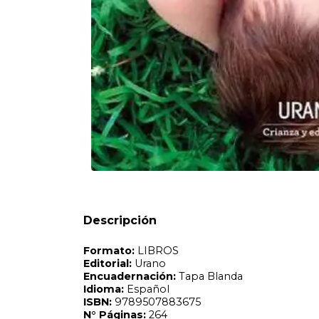
Formato:
LIBROS
Editorial:
Urano
Encuadernación:
Tapa Blanda
Idioma:
Español
ISBN:
9789507883675
N°
Páginas:
264
Dimensiones:
22.5 x 15 cm
Fecha Publicación:
05/2022
Sinópsis
Ante una sospecha de autismo, la intervención temprana e
Descripción
trastorno del espectro autista suelen aparecer antes de l
de los cuatro o cinco años de edad. ¿Pueden ayudar los pad
La respuesta es un rotundo sí: ese apoyo temprano marcar
madre preocupada a una experta en análisis conductual 
combina la ciencia del análisis conductual aplicado con un
cuidador puede emplear, tanto si el niño presenta retraso
herramientas sencillas, explicadas paso a paso, para reco