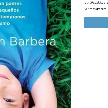
6
x
$6.283,33
Ver más detalles