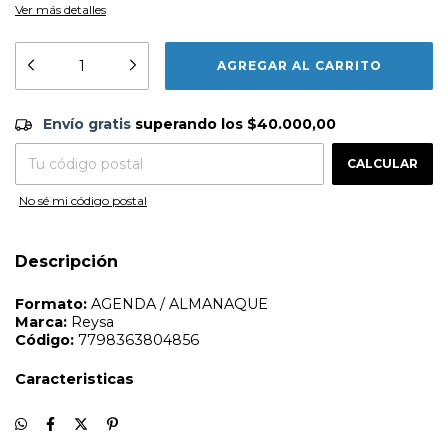
Ver más detalles
Formato:
AGENDA / ALMANAQUE
Envío gratis
$40.000,00
Marca:
Reysa
Envío gratis
superando los
$40.000,00
Código:
7798363804856
CAMBIAR CP
Entregas para el CP:
CALCULAR
Caracteristicas
No sé mi código postal
Descripción